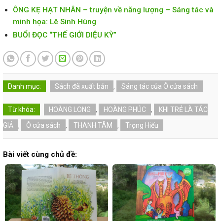
ÔNG KẸ HẠT NHÂN – truyện về năng lượng – Sáng tác và
minh họa: Lê Sinh Hùng
BUỔI ĐỌC “THẾ GIỚI DIỆU KỲ”
Danh mục:
Sách đã xuất bản
,
Sáng tác của Ô cửa sách
Từ khóa:
HOÀNG LONG
,
HOÀNG PHÚC
,
KHI TRẺ LÀ TÁC
GIẢ
,
Ô cửa sách
,
THANH TÂM
,
Trọng Hiếu
Bài viết cùng chủ đề: