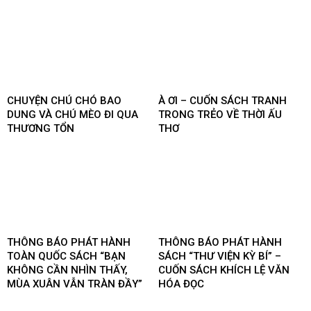
CHUYỆN CHÚ CHÓ BAO
À ƠI – CUỐN SÁCH TRANH
DUNG VÀ CHÚ MÈO ĐI QUA
TRONG TRẺO VỀ THỜI ẤU
THƯƠNG TỔN
THƠ
THÔNG BÁO PHÁT HÀNH
THÔNG BÁO PHÁT HÀNH
TOÀN QUỐC SÁCH “BẠN
SÁCH “THƯ VIỆN KỲ BÍ” –
KHÔNG CẦN NHÌN THẤY,
CUỐN SÁCH KHÍCH LỆ VĂN
MÙA XUÂN VẪN TRÀN ĐẦY”
HÓA ĐỌC