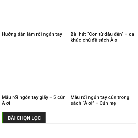
Hướng dẫn làm rối ngón tay
Bài hát “Con từ đâu đến” – ca
khúc chủ đề sách À ơi
Mẫu rối ngón tay giấy – 5 cún
Mẫu rối ngón tay cún trong
À ơi
sách “À ơi” – Cún mẹ
BÀI CHỌN LỌC