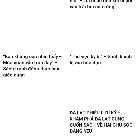
mù” – Lời nhắc nhở khi chạm
vào trái tim của rừng
“Bạn không cần nhìn thấy –
“Thư viện kỳ bí” – Sách khích
Mùa xuân vẫn tràn đầy” –
lệ văn hóa đọc
Sách tranh đánh thức mọi
giác quan
ĐÀ LẠT PHIÊU LƯU KÝ –
KHÁM PHÁ ĐÀ LẠT CÙNG
CUỐN SÁCH VỀ HAI CHÚ SÓC
ĐÁNG YÊU