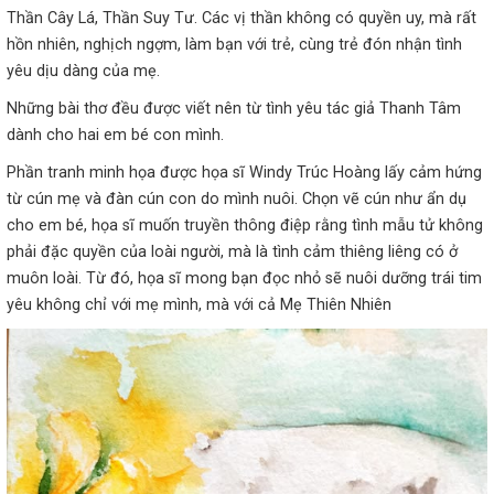
Thần Cây Lá, Thần Suy Tư. Các vị thần không có quyền uy, mà rất
hồn nhiên, nghịch ngợm, làm bạn với trẻ, cùng trẻ đón nhận tình
yêu dịu dàng của mẹ.
Những bài thơ đều được viết nên từ tình yêu tác giả Thanh Tâm
dành cho hai em bé con mình.
Phần tranh minh họa được họa sĩ Windy Trúc Hoàng lấy cảm hứng
từ cún mẹ và đàn cún con do mình nuôi. Chọn vẽ cún như ẩn dụ
cho em bé, họa sĩ muốn truyền thông điệp rằng tình mẫu tử không
phải đặc quyền của loài người, mà là tình cảm thiêng liêng có ở
muôn loài. Từ đó, họa sĩ mong bạn đọc nhỏ sẽ nuôi dưỡng trái tim
yêu không chỉ với mẹ mình, mà với cả Mẹ Thiên Nhiên