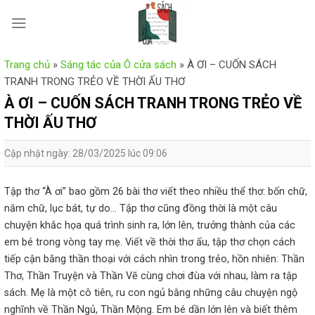
Skip
to
content
Trang chủ
»
Sáng tác của Ô cửa sách
»
À ƠI – CUỐN SÁCH
TRANH TRONG TRẺO VỀ THỜI ẤU THƠ
À ƠI – CUỐN SÁCH TRANH TRONG TRẺO VỀ
THỜI ẤU THƠ
Cập nhật ngày: 28/03/2025 lúc 09:06
Tập thơ “À ơi” bao gồm 26 bài thơ viết theo nhiều thể thơ: bốn chữ,
năm chữ, lục bát, tự do… Tập thơ cũng đồng thời là một câu
chuyện khắc họa quá trình sinh ra, lớn lên, trưởng thành của các
em bé trong vòng tay mẹ. Viết về thời thơ ấu, tập thơ chọn cách
tiếp cận bằng thần thoại với cách nhìn trong trẻo, hồn nhiên: Thần
Thơ, Thần Truyện và Thần Vẽ cùng chơi đùa với nhau, làm ra tập
sách. Mẹ là một cô tiên, ru con ngủ bằng những câu chuyện ngộ
nghĩnh về Thần Ngủ, Thần Mộng. Em bé dần lớn lên và biết thêm