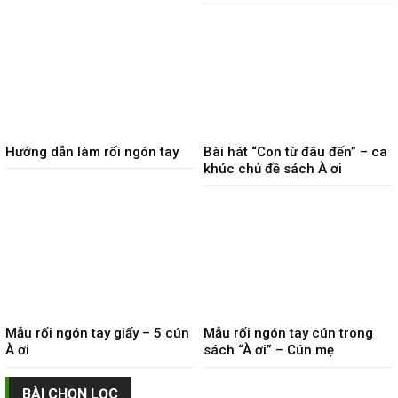
Hướng dẫn làm rối ngón tay
Bài hát “Con từ đâu đến” – ca
khúc chủ đề sách À ơi
Mẫu rối ngón tay giấy – 5 cún
Mẫu rối ngón tay cún trong
À ơi
sách “À ơi” – Cún mẹ
BÀI CHỌN LỌC