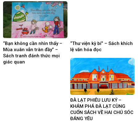
“Bạn không cần nhìn thấy –
“Thư viện kỳ bí” – Sách khích
Mùa xuân vẫn tràn đầy” –
lệ văn hóa đọc
Sách tranh đánh thức mọi
giác quan
ĐÀ LẠT PHIÊU LƯU KÝ –
KHÁM PHÁ ĐÀ LẠT CÙNG
CUỐN SÁCH VỀ HAI CHÚ SÓC
ĐÁNG YÊU