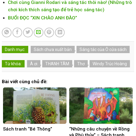
Chơi cùng Gianni Rodari và sáng tác thôi nào! (Những trò
chơi kích thích sáng tạo để trẻ học sáng tác)
BUỔI ĐỌC “XIN CHÀO ANH ĐÀO”
Danh mục:
Sách chưa xuất bản
,
Sáng tác của Ô cửa sách
Từ khóa:
À ơi
,
THANH TÂM
,
Thơ
,
Windy Trúc Hoàng
Bài viết cùng chủ đề:
Sách tranh “Bé Thông”
“Những câu chuyện về Rồng
và Phù thủy” – Sách tranh