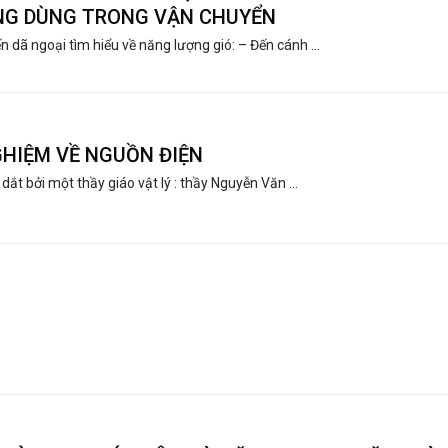
G DÙNG TRONG VẬN CHUYỂN
 dã ngoại tìm hiểu về năng lượng gió: – Đến cánh ...
GHIỆM VỀ NGUỒN ĐIỆN
dắt bởi một thầy giáo vật lý : thầy Nguyễn Văn ...