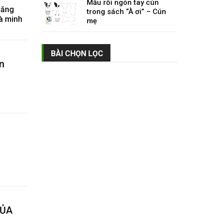
Mẫu rối ngón tay cún
năng
trong sách “À ơi” – Cún
à minh
mẹ
BÀI CHỌN LỌC
n
CỦA