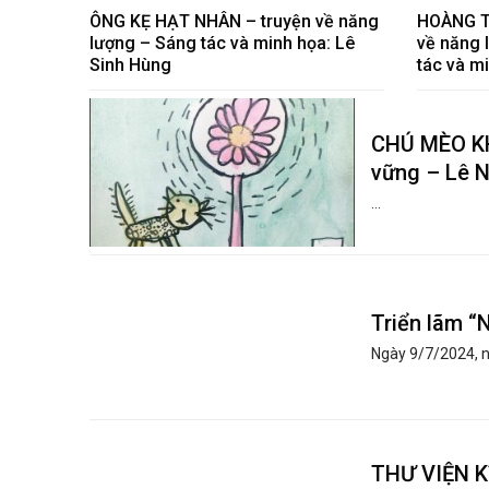
ÔNG KẸ HẠT NHÂN – truyện về năng
HOÀNG T
lượng – Sáng tác và minh họa: Lê
về năng 
Sinh Hùng
tác và m
CHÚ MÈO KH
vững – Lê N
...
Triển lãm “
Ngày 9/7/2024, n
THƯ VIỆN K