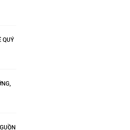
Ê QUÝ
ỮNG,
NGUỒN