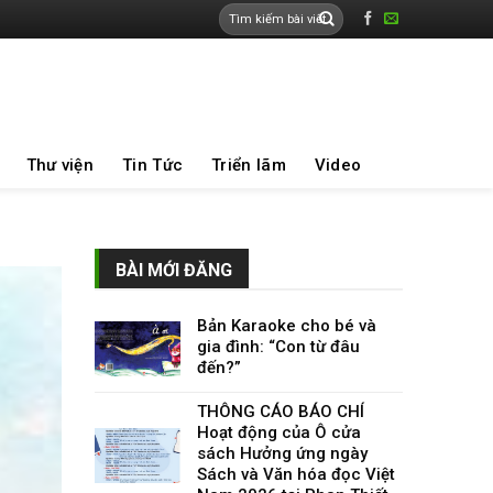
Thư viện
Tin Tức
Triển lãm
Video
BÀI MỚI ĐĂNG
Bản Karaoke cho bé và
gia đình: “Con từ đâu
đến?”
THÔNG CÁO BÁO CHÍ
Hoạt động của Ô cửa
sách Hưởng ứng ngày
Sách và Văn hóa đọc Việt