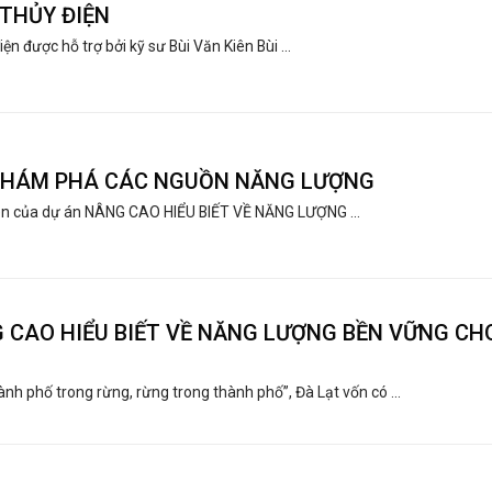
THỦY ĐIỆN
ện được hỗ trợ bởi kỹ sư Bùi Văn Kiên Bùi ...
KHÁM PHÁ CÁC NGUỒN NĂNG LƯỢNG
ên của dự án NÂNG CAO HIỂU BIẾT VỀ NĂNG LƯỢNG ...
G CAO HIỂU BIẾT VỀ NĂNG LƯỢNG BỀN VỮNG CH
ành phố trong rừng, rừng trong thành phố”, Đà Lạt vốn có ...