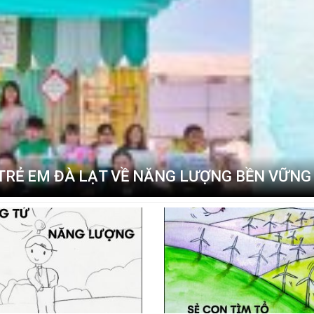
 TRẺ EM ĐÀ LẠT VỀ NĂNG LƯỢNG BỀN VỮNG