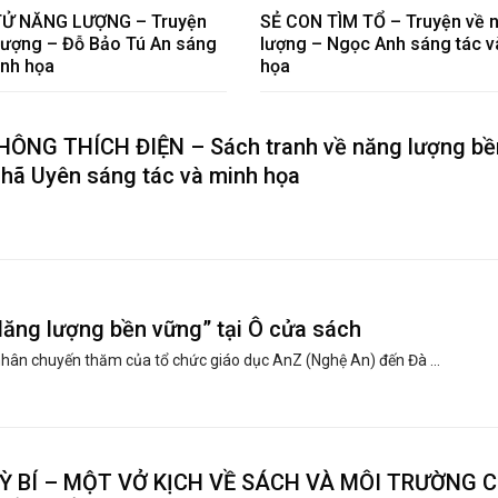
Ử NĂNG LƯỢNG – Truyện
SẺ CON TÌM TỔ – Truyện về 
lượng – Đỗ Bảo Tú An sáng
lượng – Ngọc Anh sáng tác v
inh họa
họa
ÔNG THÍCH ĐIỆN – Sách tranh về năng lượng bề
hã Uyên sáng tác và minh họa
Năng lượng bền vững” tại Ô cửa sách
hân chuyến thăm của tổ chức giáo dục AnZ (Nghệ An) đến Đà ...
Ỳ BÍ – MỘT VỞ KỊCH VỀ SÁCH VÀ MÔI TRƯỜNG 