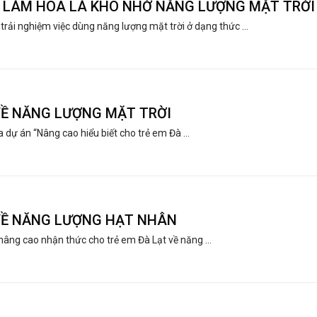
LÀM HOA LÁ KHÔ NHỜ NĂNG LƯỢNG MẶT TRỜI
trải nghiệm việc dùng năng lượng mặt trời ở dạng thức ...
VỀ NĂNG LƯỢNG MẶT TRỜI
a dự án “Nâng cao hiểu biết cho trẻ em Đà ...
VỀ NĂNG LƯỢNG HẠT NHÂN
 nâng cao nhận thức cho trẻ em Đà Lạt về năng ...