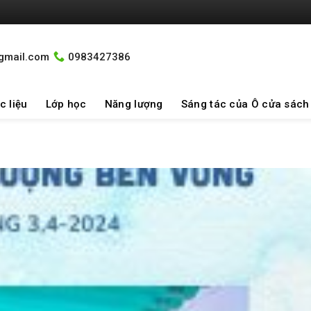
gmail.com
0983427386
c liệu
Lớp học
Năng lượng
Sáng tác của Ô cửa sách