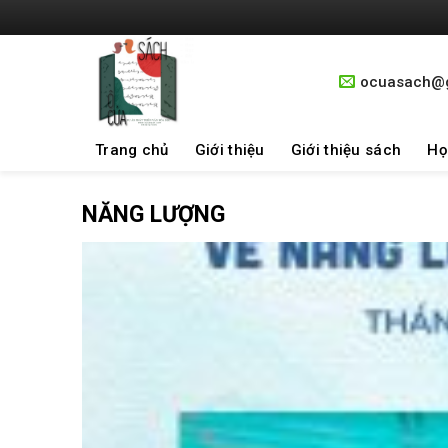
Skip
to
content
ocuasach@
Trang chủ
Giới thiệu
Giới thiệu sách
Họ
NĂNG LƯỢNG