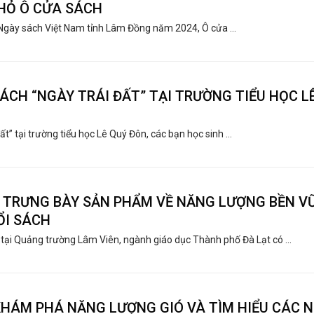
HỎ Ô CỬA SÁCH
 Ngày sách Việt Nam tỉnh Lâm Đồng năm 2024, Ô cửa ...
ÁCH “NGÀY TRÁI ĐẤT” TẠI TRƯỜNG TIỂU HỌC L
ất” tại trường tiểu học Lê Quý Đôn, các bạn học sinh ...
, TRƯNG BÀY SẢN PHẨM VỀ NĂNG LƯỢNG BỀN V
ỔI SÁCH
tại Quảng trường Lâm Viên, ngành giáo dục Thành phố Đà Lạt có ...
KHÁM PHÁ NĂNG LƯỢNG GIÓ VÀ TÌM HIỂU CÁC 