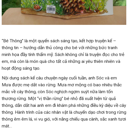
“Bé Thông” là một quyển sách sáng tạo, kết hợp truyện kể –
thông tin – hướng dẫn thủ công cho bé với những bức tranh
minh họa đầy tính thẩm mỹ. Sách không chỉ là truyện đọc cho trẻ
em, mà còn là món quà cho tất cả những ai yêu thiên nhiên và
hoạt động sáng tạo.
Nội dung sách kể câu chuyện ngày cuối tuần, anh Sóc và em
Mưa được mẹ dắt vào rừng. Mưa mơ mộng có bao nhiêu thắc
mắc về cây thông, còn Sóc nghịch ngợm suýt nữa làm tổn
thương rừng. Một “vị thần rừng” bé nhỏ đã xuất hiện từ quả
thông, dẫn dắt hai anh em đi khám phá những điều kỳ diệu về cây
thông. Hành trình của các nhân vật là chuyến dạo chơi trong rừng
thông êm êm lá, vi vu gió, với nắng chiếu qua cành, sắc xanh tươi
mát…