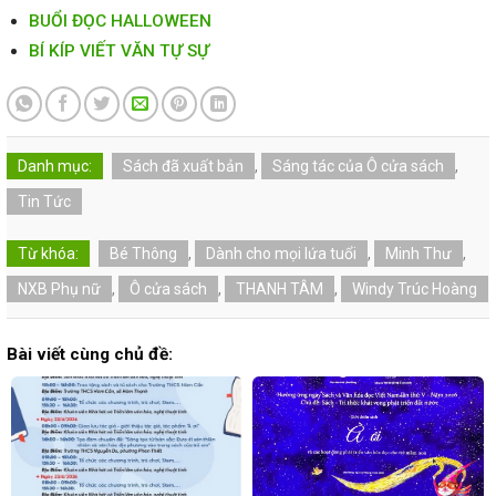
BUỔI ĐỌC HALLOWEEN
BÍ KÍP VIẾT VĂN TỰ SỰ
Danh mục:
Sách đã xuất bản
,
Sáng tác của Ô cửa sách
,
Tin Tức
Từ khóa:
Bé Thông
,
Dành cho mọi lứa tuổi
,
Minh Thư
,
NXB Phụ nữ
,
Ô cửa sách
,
THANH TÂM
,
Windy Trúc Hoàng
Bài viết cùng chủ đề: