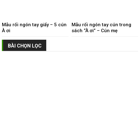
Mẫu rối ngón tay giấy – 5 cún
Mẫu rối ngón tay cún trong
À ơi
sách “À ơi” – Cún mẹ
BÀI CHỌN LỌC