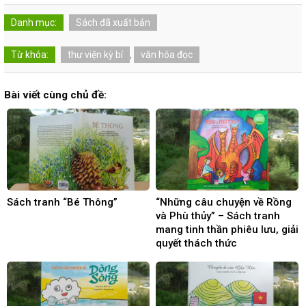
Danh mục:
Sách đã xuất bản
Từ khóa:
thư viện kỳ bí
,
văn hóa đọc
Bài viết cùng chủ đề:
Sách tranh “Bé Thông”
“Những câu chuyện về Rồng
và Phù thủy” – Sách tranh
mang tinh thần phiêu lưu, giải
quyết thách thức