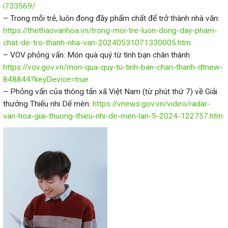
i733569/
– Trong mỗi trẻ, luôn đong đầy phẩm chất để trở thành nhà văn:
https://thethaovanhoa.vn/trong-moi-tre-luon-dong-day-pham-
chat-de-tro-thanh-nha-van-20240531071330005.htm
– VOV phỏng vấn: Món quà quý từ tình bạn chân thành
https://vov.gov.vn/mon-qua-quy-tu-tinh-ban-chan-thanh-dtnew-
848844?keyDevice=true
– Phỏng vấn của thông tấn xã Việt Nam (từ phút thứ 7) về Giải
thưởng Thiếu nhi Dế mèn:
https://vnews.gov.vn/video/radar-
van-hoa-giai-thuong-thieu-nhi-de-men-lan-5-2024-122757.htm