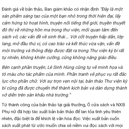
Đánh giá về bản thảo, Ban giám khảo có nhận định
“Đ
ây là một
sản phẩm sáng tạo của một bạn nhỏ trong thời hiện đại
,
lấy
cảm hứng từ hoạt hình
,
truyện nổi tiếng thế giớ
i,
truyền thuyết
đô thị về những hồn ma trong thư viện
,
mối quan tâm đến
sách vở
,
các vấn đề về sinh thái…. Với cốt truyện hấp dẫn, lớp
lang, mở đầu
thú vị
, có cao trào và kết thúc vừa vặn, vấn đề
môi trường và thông điệp được đặt ra trong Thư viện kỳ bí rất
tự nhiên, không khiên cưỡng, cũng không nặng giáo điều.
Bên cạnh phần truyện, Lê Sinh Hùng cũng tự vẽ minh họa và
tô màu cho tác phẩm của mình. Phần tranh vẽ phục vụ rất đắc
lực cho phần chữ. Với sự trọn vẹn nội tại, bản thảo Thư viện kỳ
bí cũng đã được chuyển thể
thành
kịch bản và dàn dựng thành
vở diễn trên sân khấu nhà trường.
”
Từ thành công của bản thảo tại giải thưởng, Ô cửa sách và NXB
Phụ nữ đã hợp tác xuất bản bản thảo để lan tỏa tình yêu thiên
nhiên, đặc biệt là để khích lệ văn hóa đọc. Việc xuất bản cuốn
sách xuất phát từ ước muốn chia sẻ niềm vui đọc sách với mọi