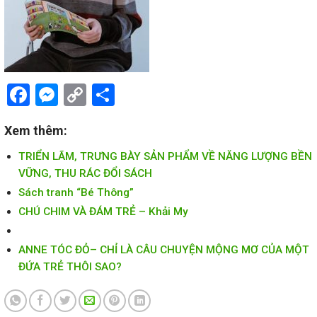
Facebook
Messenger
Copy
Share
Link
Xem thêm:
TRIỂN LÃM, TRƯNG BÀY SẢN PHẨM VỀ NĂNG LƯỢNG BỀN
VỮNG, THU RÁC ĐỔI SÁCH
Sách tranh “Bé Thông”
CHÚ CHIM VÀ ĐÁM TRẺ – Khải My
ANNE TÓC ĐỎ– CHỈ LÀ CÂU CHUYỆN MỘNG MƠ CỦA MỘT
ĐỨA TRẺ THÔI SAO?