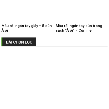
Mẫu rối ngón tay giấy – 5 cún
Mẫu rối ngón tay cún trong
À ơi
sách “À ơi” – Cún mẹ
BÀI CHỌN LỌC