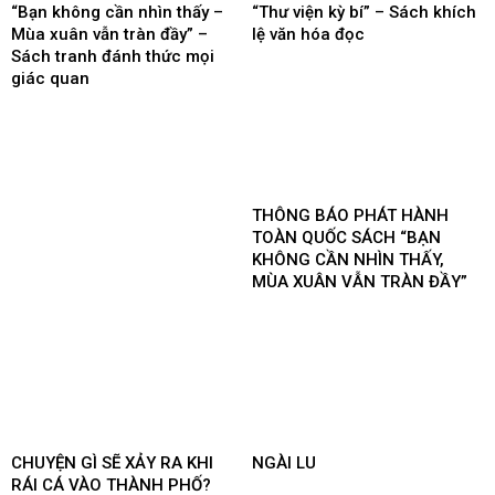
“Bạn không cần nhìn thấy –
“Thư viện kỳ bí” – Sách khích
Mùa xuân vẫn tràn đầy” –
lệ văn hóa đọc
Sách tranh đánh thức mọi
giác quan
THÔNG BÁO PHÁT HÀNH
TOÀN QUỐC SÁCH “BẠN
KHÔNG CẦN NHÌN THẤY,
MÙA XUÂN VẪN TRÀN ĐẦY”
CHUYỆN GÌ SẼ XẢY RA KHI
NGÀI LU
RÁI CÁ VÀO THÀNH PHỐ?