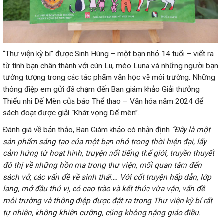
“Thư viện kỳ bí” được Sinh Hùng – một bạn nhỏ 14 tuổi – viết ra
từ tình bạn chân thành với cún Lu, mèo Luna và những người bạn
tưởng tượng trong các tác phẩm văn học về môi trường. Những
thông điệp em gửi đã chạm đến Ban giám khảo Giải thưởng
Thiếu nhi Dế Mèn của báo Thể thao – Văn hóa năm 2024 để
sách đoạt được giải “Khát vọng Dế mèn”.
Đánh giá về bản thảo, Ban Giám khảo có nhận định
“Đây là một
sản phẩm sáng tạo của một bạn nhỏ trong thời hiện đại, lấy
cảm hứng từ hoạt hình, truyện nổi tiếng thế giới, truyền thuyết
đô thị về những hồn ma trong thư viện, mối quan tâm đến
sách vở, các vấn đề về sinh thái…. Với cốt truyện hấp dẫn, lớp
lang, mở đầu thú vị, có cao trào và kết thúc vừa vặn, vấn đề
môi trường và thông điệp được đặt ra trong Thư viện kỳ bí rất
tự nhiên, không khiên cưỡng, cũng không nặng giáo điều.