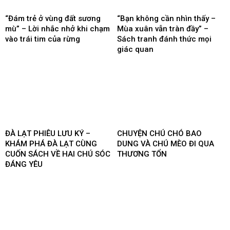
“Đám trẻ ở vùng đất sương
“Bạn không cần nhìn thấy –
mù” – Lời nhắc nhở khi chạm
Mùa xuân vẫn tràn đầy” –
vào trái tim của rừng
Sách tranh đánh thức mọi
giác quan
ĐÀ LẠT PHIÊU LƯU KÝ –
CHUYỆN CHÚ CHÓ BAO
KHÁM PHÁ ĐÀ LẠT CÙNG
DUNG VÀ CHÚ MÈO ĐI QUA
CUỐN SÁCH VỀ HAI CHÚ SÓC
THƯƠNG TỔN
ĐÁNG YÊU