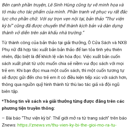
Bên cạnh phần truyện, Lê Sinh Hùng cũng tự vẽ minh họa và
tô màu cho tác phẩm của mình. Phần tranh vẽ phục vụ rất đắc
lực cho phần chữ. Với sự trọn vẹn nội tại, bản thảo “Thư viện
kỳ bí” cũng đã được chuyển thể thành kịch bản và dàn dựng
thành vở diễn trên sân khấu nhà trường.”
Từ thành công của bản thảo tại giải thưởng, Ô Cửa Sách và NXB
Phụ nữ đã hợp tác xuất bản bản thảo để lan tỏa tình yêu thiên
nhiên, đặc biệt là để khích lệ văn hóa đọc. Việc xuất bản cuốn
sách xuất phát từ ước muốn chia sẻ niềm vui đọc sách với mọi
trẻ em. Khi bạn đọc mua một cuốn sách, thì một cuốn tương tự
sẽ được gửi đến cho trẻ em ít có điều kiện tiếp xúc với sách hơn,
thông qua nguồn quỹ hình thành từ thù lao tác giả và đội ngũ
biên tập.
*Thông tin về sách và giải thưởng từng được đăng trên các
phương tiện truyền thông:
– Bài báo “Thư viện kỳ bí’: Thế giới mở ra từ trang sách” trên báo
Znews:
https://znews.vn/thu-vien-ky-bi-the-gioi-mo-ra-tu-