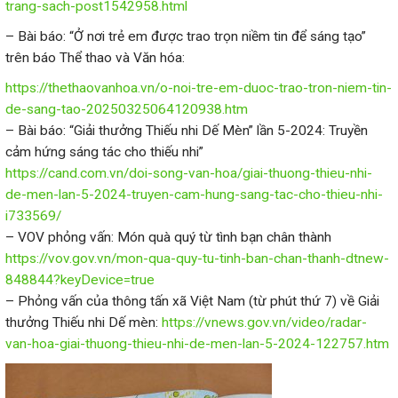
trang-sach-post1542958.html
– Bài báo: “Ở nơi trẻ em được trao trọn niềm tin để sáng tạo”
trên báo Thể thao và Văn hóa:
https://thethaovanhoa.vn/o-noi-tre-em-duoc-trao-tron-niem-tin-
de-sang-tao-20250325064120938.htm
– Bài báo: “Giải thưởng Thiếu nhi Dế Mèn” lần 5-2024: Truyền
cảm hứng sáng tác cho thiếu nhi”
https://cand.com.vn/doi-song-van-hoa/giai-thuong-thieu-nhi-
de-men-lan-5-2024-truyen-cam-hung-sang-tac-cho-thieu-nhi-
i733569/
– VOV phỏng vấn: Món quà quý từ tình bạn chân thành
https://vov.gov.vn/mon-qua-quy-tu-tinh-ban-chan-thanh-dtnew-
848844?keyDevice=true
– Phỏng vấn của thông tấn xã Việt Nam (từ phút thứ 7) về Giải
thưởng Thiếu nhi Dế mèn:
https://vnews.gov.vn/video/radar-
van-hoa-giai-thuong-thieu-nhi-de-men-lan-5-2024-122757.htm