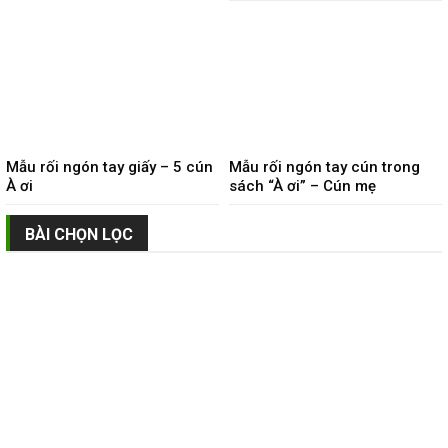
Mẫu rối ngón tay giấy – 5 cún
Mẫu rối ngón tay cún trong
À ơi
sách “À ơi” – Cún mẹ
BÀI CHỌN LỌC