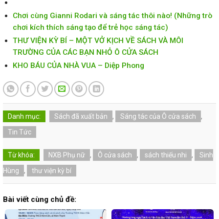
Chơi cùng Gianni Rodari và sáng tác thôi nào! (Những trò
chơi kích thích sáng tạo để trẻ học sáng tác)
THƯ VIỆN KỲ BÍ – MỘT VỞ KỊCH VỀ SÁCH VÀ MÔI
TRƯỜNG CỦA CÁC BẠN NHỎ Ô CỬA SÁCH
KHO BÁU CỦA NHÀ VUA – Diệp Phong
Danh mục:
Sách đã xuất bản
,
Sáng tác của Ô cửa sách
,
Tin Tức
Từ khóa:
NXB Phụ nữ
,
Ô cửa sách
,
sách thiếu nhi
,
Sinh
Hùng
,
thư viện kỳ bí
Bài viết cùng chủ đề: