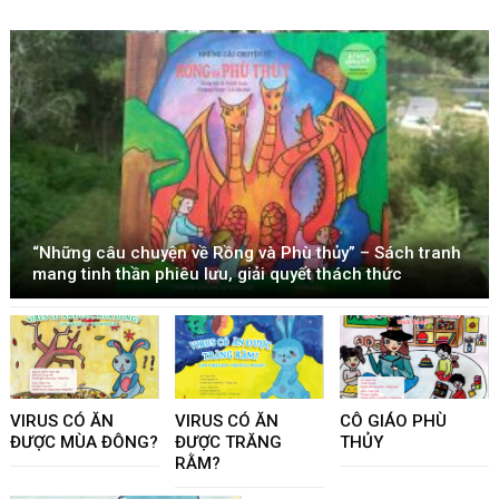
“Những câu chuyện về Rồng và Phù thủy” – Sách tranh
mang tinh thần phiêu lưu, giải quyết thách thức
VIRUS CÓ ĂN
VIRUS CÓ ĂN
CÔ GIÁO PHÙ
ĐƯỢC MÙA ĐÔNG?
ĐƯỢC TRĂNG
THỦY
RẰM?