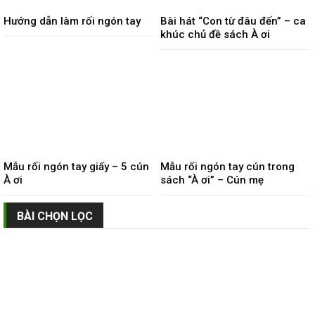
Hướng dẫn làm rối ngón tay
Bài hát “Con từ đâu đến” – ca
khúc chủ đề sách À ơi
Mẫu rối ngón tay giấy – 5 cún
Mẫu rối ngón tay cún trong
À ơi
sách “À ơi” – Cún mẹ
BÀI CHỌN LỌC