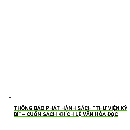
THÔNG BÁO PHÁT HÀNH SÁCH “THƯ VIỆN KỲ
BÍ” – CUỐN SÁCH KHÍCH LỆ VĂN HÓA ĐỌC