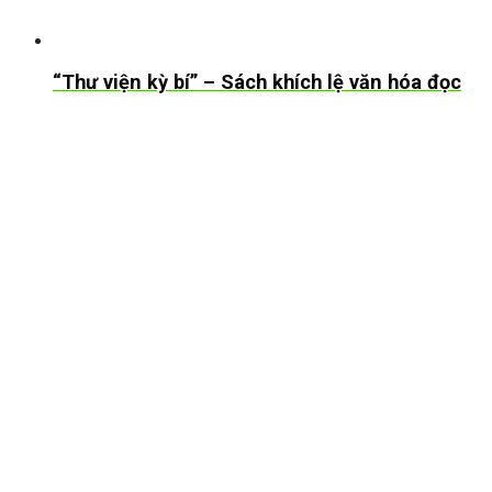
“Thư viện kỳ bí” – Sách khích lệ văn hóa đọc