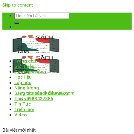
Skip to content
Trang chủ
Giới thiệu
Giới thiệu sách
Học liệu
Lớp học
Năng lượng
ocuasach@gmail.com
Sáng tác của Ô cửa sách
Thư viện
0983427386
Tin Tức
Triển lãm
Video
Bài viết mới nhất