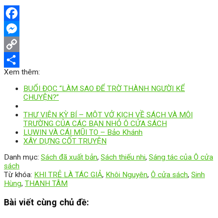
Facebook
Messenger
Copy
Xem thêm:
Link
Share
BUỔI ĐỌC “LÀM SAO ĐỂ TRỜ THÀNH NGƯỜI KỂ
CHUYỆN?”
THƯ VIỆN KỲ BÍ – MỘT VỞ KỊCH VỀ SÁCH VÀ MÔI
TRƯỜNG CỦA CÁC BẠN NHỎ Ô CỬA SÁCH
LUWIN VÀ CÁI MŨI TO – Bảo Khánh
XÂY DỰNG CỐT TRUYỆN
Danh mục:
Sách đã xuất bản
,
Sách thiếu nhi
,
Sáng tác của Ô cửa
sách
Từ khóa:
KHI TRẺ LÀ TÁC GIẢ
,
Khôi Nguyên
,
Ô cửa sách
,
Sinh
Hùng
,
THANH TÂM
Bài viết cùng chủ đề: