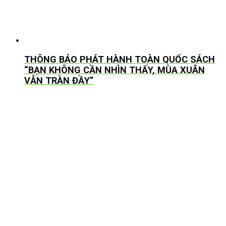
THÔNG BÁO PHÁT HÀNH TOÀN QUỐC SÁCH
“BẠN KHÔNG CẦN NHÌN THẤY, MÙA XUÂN
VẪN TRÀN ĐẦY”