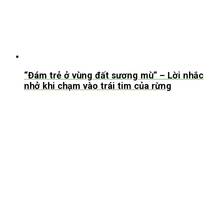
“Đám trẻ ở vùng đất sương mù” – Lời nhắc
nhở khi chạm vào trái tim của rừng