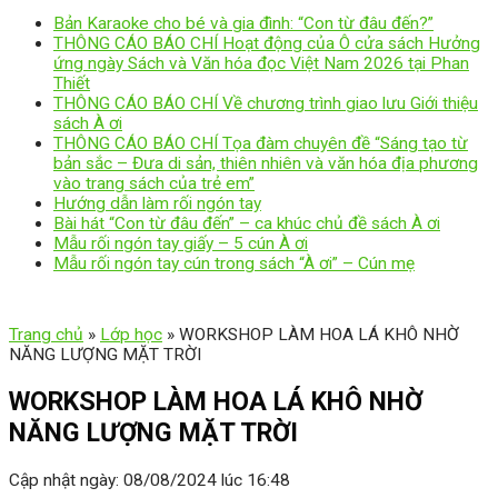
Bản Karaoke cho bé và gia đình: “Con từ đâu đến?”
THÔNG CÁO BÁO CHÍ Hoạt động của Ô cửa sách Hưởng
ứng ngày Sách và Văn hóa đọc Việt Nam 2026 tại Phan
Thiết
THÔNG CÁO BÁO CHÍ Về chương trình giao lưu Giới thiệu
sách À ơi
THÔNG CÁO BÁO CHÍ Tọa đàm chuyên đề “Sáng tạo từ
bản sắc – Đưa di sản, thiên nhiên và văn hóa địa phương
vào trang sách của trẻ em”
Hướng dẫn làm rối ngón tay
Bài hát “Con từ đâu đến” – ca khúc chủ đề sách À ơi
Mẫu rối ngón tay giấy – 5 cún À ơi
Mẫu rối ngón tay cún trong sách “À ơi” – Cún mẹ
Trang chủ
»
Lớp học
»
WORKSHOP LÀM HOA LÁ KHÔ NHỜ
NĂNG LƯỢNG MẶT TRỜI
WORKSHOP LÀM HOA LÁ KHÔ NHỜ
NĂNG LƯỢNG MẶT TRỜI
Cập nhật ngày: 08/08/2024 lúc 16:48