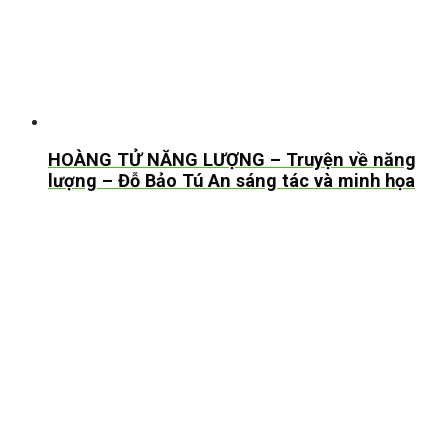
HOÀNG TỬ NĂNG LƯỢNG – Truyện về năng
lượng – Đỗ Bảo Tú An sáng tác và minh họa