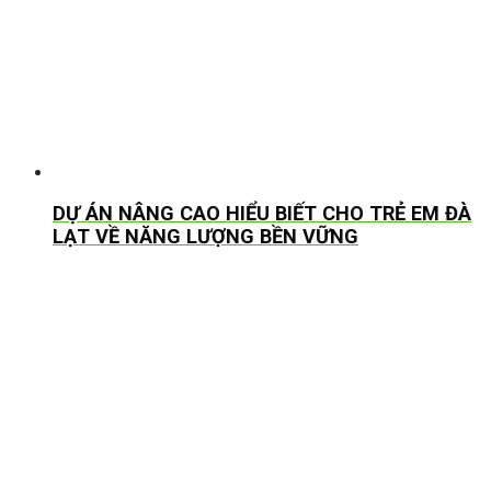
DỰ ÁN NÂNG CAO HIỂU BIẾT CHO TRẺ EM ĐÀ
LẠT VỀ NĂNG LƯỢNG BỀN VỮNG