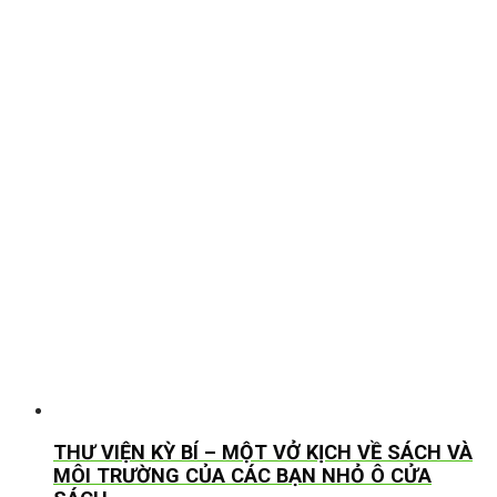
THƯ VIỆN KỲ BÍ – MỘT VỞ KỊCH VỀ SÁCH VÀ
MÔI TRƯỜNG CỦA CÁC BẠN NHỎ Ô CỬA