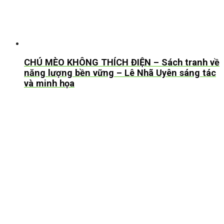
CHÚ MÈO KHÔNG THÍCH ĐIỆN – Sách tranh về
năng lượng bền vững – Lê Nhã Uyên sáng tác
và minh họa