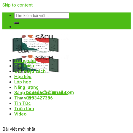
Skip to content
Trang chủ
Giới thiệu
Giới thiệu sách
Học liệu
Lớp học
Năng lượng
ocuasach@gmail.com
Sáng tác của Ô cửa sách
Thư viện
0983427386
Tin Tức
Triển lãm
Video
Bài viết mới nhất