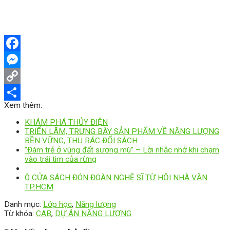
Facebook
Messenger
Copy
Xem thêm:
Link
Share
KHÁM PHÁ THỦY ĐIỆN
TRIỂN LÃM, TRƯNG BÀY SẢN PHẨM VỀ NĂNG LƯỢNG
BỀN VỮNG, THU RÁC ĐỔI SÁCH
“Đám trẻ ở vùng đất sương mù” – Lời nhắc nhở khi chạm
vào trái tim của rừng
Ô CỬA SÁCH ĐÓN ĐOÀN NGHỆ SĨ TỪ HỘI NHÀ VĂN
TP.HCM
Danh mục:
Lớp học
,
Năng lượng
Từ khóa:
CAB
,
DỰ ÁN NĂNG LƯỢNG