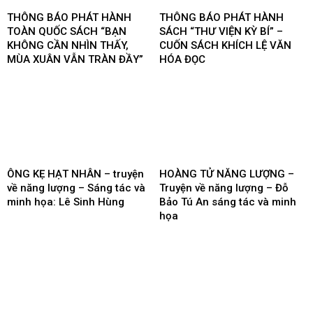
THÔNG BÁO PHÁT HÀNH
THÔNG BÁO PHÁT HÀNH
TOÀN QUỐC SÁCH “BẠN
SÁCH “THƯ VIỆN KỲ BÍ” –
KHÔNG CẦN NHÌN THẤY,
CUỐN SÁCH KHÍCH LỆ VĂN
MÙA XUÂN VẪN TRÀN ĐẦY”
HÓA ĐỌC
ÔNG KẸ HẠT NHÂN – truyện
HOÀNG TỬ NĂNG LƯỢNG –
về năng lượng – Sáng tác và
Truyện về năng lượng – Đỗ
minh họa: Lê Sinh Hùng
Bảo Tú An sáng tác và minh
họa