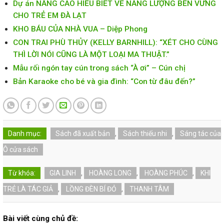
Dự án NÂNG CAO HIỂU BIẾT VỀ NĂNG LƯỢNG BỀN VỮNG
CHO TRẺ EM ĐÀ LẠT
KHO BÁU CỦA NHÀ VUA – Diệp Phong
CON TRAI PHÙ THỦY (KELLY BARNHILL): “XÉT CHO CÙNG
THÌ LỜI NÓI CŨNG LÀ MỘT LOẠI MA THUẬT.”
Mẫu rối ngón tay cún trong sách “À ơi” – Cún chị
Bản Karaoke cho bé và gia đình: “Con từ đâu đến?”
Danh mục:
Sách đã xuất bản
,
Sách thiếu nhi
,
Sáng tác của
Ô cửa sách
Từ khóa:
GIA LINH
,
HOÀNG LONG
,
HOÀNG PHÚC
,
KHI
TRẺ LÀ TÁC GIẢ
,
LỒNG ĐÈN BÍ ĐỎ
,
THANH TÂM
Bài viết cùng chủ đề: