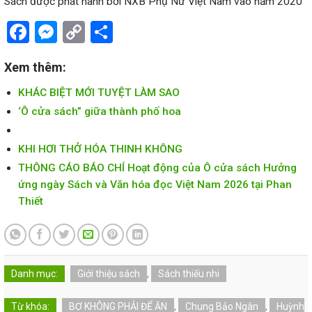
Sách được phát hành bởi NXB Phụ Nữ Việt Nam vào năm 2020
Facebook
Messenger
Copy
Share
Link
Xem thêm:
KHÁC BIỆT MỚI TUYỆT LÀM SAO
‘Ô cửa sách” giữa thành phố hoa
KHI HƠI THỞ HÓA THINH KHÔNG
THÔNG CÁO BÁO CHÍ Hoạt động của Ô cửa sách Hưởng
ứng ngày Sách và Văn hóa đọc Việt Nam 2026 tại Phan
Thiết
Danh mục:
Giới thiệu sách
,
Sách thiếu nhi
Từ khóa:
BƠ KHÔNG PHẢI ĐỂ ĂN
,
Chung Bảo Ngân
,
Huỳnh