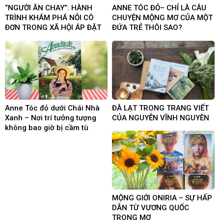
“NGƯỜI ĂN CHAY”: HÀNH
ANNE TÓC ĐỎ– CHỈ LÀ CÂU
TRÌNH KHÁM PHÁ NỖI CÔ
CHUYỆN MỘNG MƠ CỦA MỘT
ĐƠN TRONG XÃ HỘI ÁP ĐẶT
ĐỨA TRẺ THÔI SAO?
Anne Tóc đỏ dưới Chái Nhà
ĐÀ LẠT TRONG TRANG VIẾT
Xanh – Nơi trí tưởng tượng
CỦA NGUYỄN VĨNH NGUYÊN
không bao giờ bị cầm tù
MỘNG GIỚI ONIRIA – SỰ HẤP
DẪN TỪ VƯƠNG QUỐC
TRONG MƠ