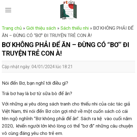
Skip
to
content
Trang chủ
»
Giới thiệu sách
»
Sách thiếu nhi
»
BƠ KHÔNG PHẢI ĐỂ
ĂN – ĐỪNG CÓ “BƠ” ĐI TRUYỆN TRẺ CON À!
BƠ KHÔNG PHẢI ĐỂ ĂN – ĐỪNG CÓ “BƠ” ĐI
TRUYỆN TRẺ CON À!
Cập nhật ngày: 04/01/2024 lúc 18:21
Nói đến Bơ, bạn nghĩ tới điều gì?
Trái bơ hay là bơ từ sữa bò để ăn?
Với những ai yêu dòng sách tranh cho thiếu nhi của các tác giả
Việt Nam, thì nói đến Bơ còn gợi nhớ về một cuốn sách có cái
tên ngộ nghĩnh “Bơ không phải để ăn”. Sách ra kệ vào cuối năm
2020, khiến người lớn khó lòng có thể “bơ đi” những câu chuyện
vô cùng đáng yêu cho trẻ em.