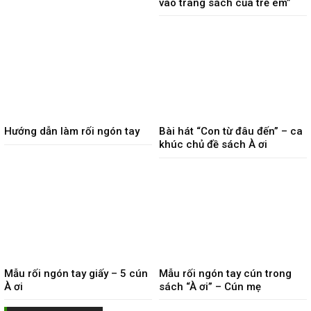
vào trang sách của trẻ em”
Hướng dẫn làm rối ngón tay
Bài hát “Con từ đâu đến” – ca
khúc chủ đề sách À ơi
Mẫu rối ngón tay giấy – 5 cún
Mẫu rối ngón tay cún trong
À ơi
sách “À ơi” – Cún mẹ