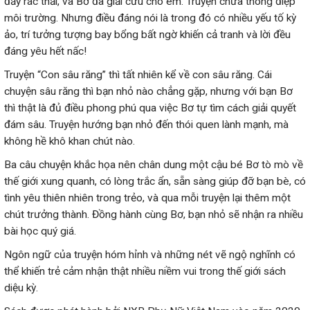
đầy rác thải, và Bơ đã giải cứu cho em. Truyện chứa thông điệp
môi trường. Nhưng điều đáng nói là trong đó có nhiều yếu tố kỳ
ảo, trí tưởng tượng bay bổng bất ngờ khiến cả tranh và lời đều
đáng yêu hết nấc!
Truyện “Con sâu răng” thì tất nhiên kể về con sâu răng. Cái
chuyện sâu răng thì bạn nhỏ nào chẳng gặp, nhưng với bạn Bơ
thì thật là đủ điều phong phú qua việc Bơ tự tìm cách giải quyết
đám sâu. Truyện hướng bạn nhỏ đến thói quen lành mạnh, mà
không hề khô khan chút nào.
Ba câu chuyện khắc họa nên chân dung một cậu bé Bơ tò mò về
thế giới xung quanh, có lòng trắc ẩn, sẵn sàng giúp đỡ bạn bè, có
tình yêu thiên nhiên trong trẻo, và qua mỗi truyện lại thêm một
chút trưởng thành. Đồng hành cùng Bơ, bạn nhỏ sẽ nhận ra nhiều
bài học quý giá.
Ngôn ngữ của truyện hóm hỉnh và những nét vẽ ngộ nghĩnh có
thể khiến trẻ cảm nhận thật nhiều niềm vui trong thế giới sách
diệu kỳ.