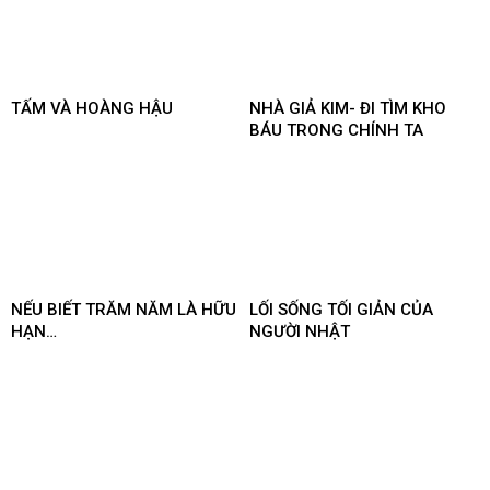
TẤM VÀ HOÀNG HẬU
NHÀ GIẢ KIM- ĐI TÌM KHO
BÁU TRONG CHÍNH TA
NẾU BIẾT TRĂM NĂM LÀ HỮU
LỐI SỐNG TỐI GIẢN CỦA
HẠN…
NGƯỜI NHẬT