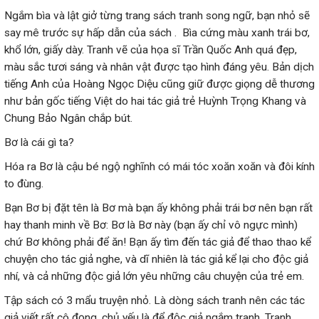
Ngắm bìa và lật giở từng trang sách tranh song ngữ, bạn nhỏ sẽ
say mê trước sự hấp dẫn của sách . Bìa cứng màu xanh trái bơ,
khổ lớn, giấy dày. Tranh vẽ của họa sĩ Trần Quốc Anh quá đẹp,
màu sắc tươi sáng và nhân vật được tạo hình đáng yêu. Bản dịch
tiếng Anh của Hoàng Ngọc Diệu cũng giữ được giọng dễ thương
như bản gốc tiếng Việt do hai tác giả trẻ Huỳnh Trọng Khang và
Chung Bảo Ngân chắp bút.
Bơ là cái gì ta?
Hóa ra Bơ là cậu bé ngộ nghĩnh có mái tóc xoăn xoăn và đôi kính
to đùng.
Bạn Bơ bị đặt tên là Bơ mà bạn ấy không phải trái bơ nên bạn rất
hay thanh minh về Bơ: Bơ là Bơ này (bạn ấy chỉ vô ngực mình)
chứ Bơ không phải để ăn! Bạn ấy tìm đến tác giả để thao thao kể
chuyện cho tác giả nghe, và dĩ nhiên là tác giả kể lại cho độc giả
nhí, và cả những độc giả lớn yêu những câu chuyện của trẻ em.
Tập sách có 3 mẩu truyện nhỏ. Là dòng sách tranh nên các tác
giả viết rất cô đọng, chủ yếu là để độc giả ngắm tranh. Tranh