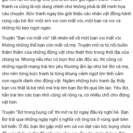
thành ra cũng là nội dung chính chứ không phải là để minh họa
câu chuyện. Bức tranh ngay bìa giới thiệu các nhân vật đồng hành
cùng cậu bé Bơ: một em voi con mất vòi, một bạn cá voi và
những hũ kẹo ngọt ngào.
Truyện “Bạn voi mất vòi” tất nhiên kể về một bạn voi mất vòi.
Không những thế bạn còn mất cả mẹ. Truyện mở ra từ nỗi buồn
thăm thẳm của những động vật chịu thiệt thòi trong thời đại của
chúng ta. Nhưng nếu như có bọn thợ săn độc ác, thì cũng có
những người mang trái tim yêu thương ấm áp như bé Bơ và mẹ,
cho nên từng bức tranh là từng khung cảnh ngọt lịm tình cảm
con người dành cho động vật. Ngắm những bức tranh ấy, thấy
bạn voi thật là bé nhỏ mà trái tim bạn Bơ thì quá lớn lao. Yêu Bơ,
hẳn trái tim các bạn nhỏ cũng sẽ rộng ra, có nhiều chỗ cho động
vật hơn.
Truyện “Bơ trong bụng cá” thì mở ra từ ngày đầu kỳ nghỉ hè. Bạn
Bơ trải qua những ngày nghỉ ý nghĩa với ông bà ở vùng quê bên
bờ biển. Ở đó, bạn Bơ gặp một em cá voi dạt vào bờ, bụng chứa