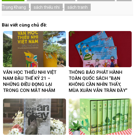
Trọng Khang
,
sách thiếu nhi
,
sách tranh
Bài viết cùng chủ đề:
VĂN HỌC THIẾU NHI VIỆT
THÔNG BÁO PHÁT HÀNH
NAM ĐẦU THẾ KỶ 21 –
TOÀN QUỐC SÁCH “BẠN
NHỮNG ĐIỀU ĐỌNG LẠI
KHÔNG CẦN NHÌN THẤY,
TRONG CON MẮT NHẮM
MÙA XUÂN VẪN TRÀN ĐẦY”