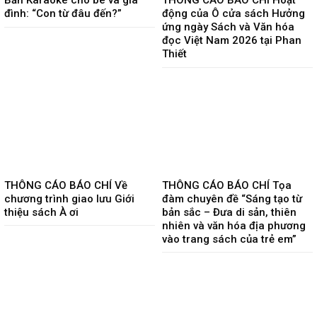
Bản Karaoke cho bé và gia
THÔNG CÁO BÁO CHÍ Hoạt
đình: “Con từ đâu đến?”
động của Ô cửa sách Hưởng
ứng ngày Sách và Văn hóa
đọc Việt Nam 2026 tại Phan
Thiết
THÔNG CÁO BÁO CHÍ Về
THÔNG CÁO BÁO CHÍ Tọa
chương trình giao lưu Giới
đàm chuyên đề “Sáng tạo từ
thiệu sách À ơi
bản sắc – Đưa di sản, thiên
nhiên và văn hóa địa phương
vào trang sách của trẻ em”