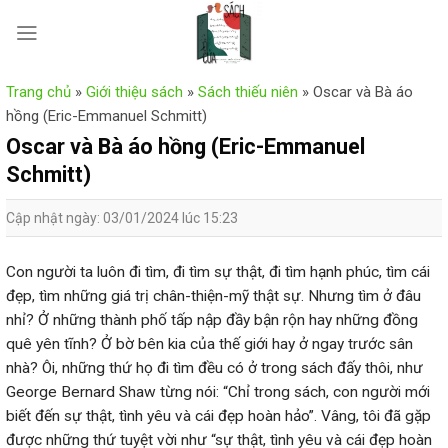
Skip
to
content
Trang chủ
»
Giới thiệu sách
»
Sách thiếu niên
»
Oscar và Bà áo
hồng (Eric-Emmanuel Schmitt)
Oscar và Bà áo hồng (Eric-Emmanuel
Schmitt)
Cập nhật ngày: 03/01/2024 lúc 15:23
Con người ta luôn đi tìm, đi tìm sự thật, đi tìm hạnh phúc, tìm cái
đẹp, tìm những giá trị chân-thiện-mỹ thật sự. Nhưng tìm ở đâu
nhỉ? Ở những thành phố tấp nập đầy bận rộn hay những đồng
quê yên tĩnh? Ở bờ bên kia của thế giới hay ở ngay trước sân
nhà? Ôi, những thứ họ đi tìm đều có ở trong sách đấy thôi, như
George Bernard Shaw từng nói: “Chỉ trong sách, con người mới
biết đến sự thật, tình yêu và cái đẹp hoàn hảo”. Vâng, tôi đã gặp
được những thứ tuyệt vời như “sự thật, tình yêu và cái đẹp hoàn