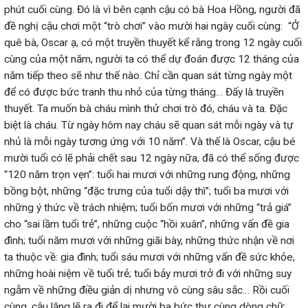
phút cuối cùng. Đó là vì bên cạnh cậu có bà Hoa Hồng, người đã
đề nghị cậu chơi một “trò chơi” vào mười hai ngày cuối cùng: “Ở
quê bà, Oscar ạ, có một truyền thuyết kể rằng trong 12 ngày cuối
cùng của một năm, người ta có thể dự đoán được 12 tháng của
năm tiếp theo sẽ như thế nào. Chỉ cần quan sát từng ngày một
để có được bức tranh thu nhỏ của từng tháng… Đấy là truyền
thuyết. Ta muốn bà cháu mình thử chơi trò đó, cháu và ta. Đặc
biệt là cháu. Từ ngày hôm nay cháu sẽ quan sát mỗi ngày và tự
nhủ là mỗi ngày tương ứng với 10 năm”. Và thế là Oscar, cậu bé
mười tuổi có lẽ phải chết sau 12 ngày nữa, đã có thể sống được
“120 năm trọn vẹn”: tuổi hai mươi với những rung động, những
bồng bột, những “đặc trưng của tuổi dậy thì”; tuổi ba mươi với
những ý thức về trách nhiệm; tuổi bốn mươi với những “trả giá”
cho “sai lầm tuổi trẻ”, những cuộc “hồi xuân”, những vấn đề gia
đình; tuổi năm mươi với những giãi bày, những thức nhận về nơi
ta thuộc về: gia đình; tuổi sáu mươi với những vấn đề sức khỏe,
những hoài niệm về tuổi trẻ; tuổi bảy mươi trở đi với những suy
ngẫm về những điều giản dị nhưng vô cùng sâu sắc… Rồi cuối
cùng, cậu lặng lẽ ra đi để lại mười ba bức thư cùng dòng chữ: