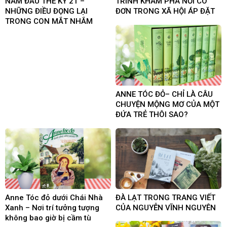
NAM ĐẦU THẾ KỶ 21 –
TRÌNH KHÁM PHÁ NỖI CÔ
NHỮNG ĐIỀU ĐỌNG LẠI
ĐƠN TRONG XÃ HỘI ÁP ĐẶT
TRONG CON MẮT NHẮM
ANNE TÓC ĐỎ– CHỈ LÀ CÂU
CHUYỆN MỘNG MƠ CỦA MỘT
ĐỨA TRẺ THÔI SAO?
Anne Tóc đỏ dưới Chái Nhà
ĐÀ LẠT TRONG TRANG VIẾT
Xanh – Nơi trí tưởng tượng
CỦA NGUYỄN VĨNH NGUYÊN
không bao giờ bị cầm tù