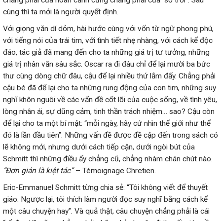
chẳng phải của hoàn cảnh cũng chẳng phải của “số trời”. Sau
cùng thì ta mới là người quyết định.
Với giọng văn dí dỏm, hài hước cùng với vốn từ ngữ phong phú,
với tiếng nói của trái tim, với tình tiết nhẹ nhàng, với cách kể độc
đáo, tác giả đã mang đến cho ta những giá trị tư tưởng, những
giá trị nhân văn sâu sắc. Oscar ra đi đâu chỉ để lại mười ba bức
thư cùng dòng chữ đâu, cậu để lại nhiều thứ lắm đấy. Chẳng phải
cậu bé đã để lại cho ta những rung động của con tim, những suy
nghĩ khôn nguôi về các vấn đề cốt lõi của cuộc sống, về tình yêu,
lòng nhân ái, sự dũng cảm, tinh thần trách nhiệm… sao? Cậu còn
để lại cho ta một bí mật: “mỗi ngày, hãy cứ nhìn thế giới như thể
đó là lần đầu tiên”. Những vấn đề được đề cập đến trong sách có
lẽ không mới, nhưng dưới cách tiếp cận, dưới ngòi bút của
Schmitt thì những điều ấy chẳng cũ, chẳng nhàm chán chút nào.
“
Đơn giản là kiệt tác
”
– Témoignage Chretien.
Eric-Emmanuel Schmitt từng chia sẻ: “Tôi không viết để thuyết
giáo. Ngược lại, tôi thích làm người đọc suy nghĩ bằng cách kể
một câu chuyện hay”. Và quả thật, câu chuyện chẳng phải là cái