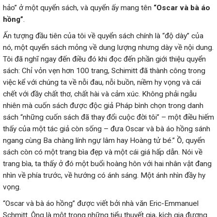
hảo” ở một quyển sách, và quyển ấy mang tên
“
Oscar và bà áo
hồng
”
.
Ấn tượng đầu tiên của tôi về quyển sách chính là “độ dày” của
nó, một quyển sách mỏng về dung lượng nhưng dày về nội dung.
Tôi đã nghĩ ngay đến điều đó khi đọc đến phần giới thiệu quyển
sách: Chỉ vỏn vẹn hơn 100 trang, Schimitt đã thành công trong
việc kể với chúng ta về nỗi đau, nỗi buồn, niềm hy vọng và cái
chết với đầy chất thơ, chất hài và cảm xúc. Không phải ngẫu
nhiên mà cuốn sách được độc giả Pháp bình chọn trong danh
sách “những cuốn sách đã thay đổi cuộc đời tôi” – một điều hiếm
thấy của một tác giả còn sống – đưa Oscar và bà áo hồng sánh
ngang cùng Ba chàng lính ngự lâm hay Hoàng tử bé.” Ồ, quyển
sách còn có một trang bìa đẹp và một cái giá hấp dẫn. Nói về
trang bìa, ta thấy ở đó một buổi hoàng hôn với hai nhân vật đang
nhìn về phía trước, về hướng có ánh sáng. Một ánh nhìn đầy hy
vọng.
“Oscar và bà áo hồng” được viết bởi nhà văn Eric-Emmanuel
Schmitt. Ông là một trong những tiểu thuyết gia, kịch gia đương