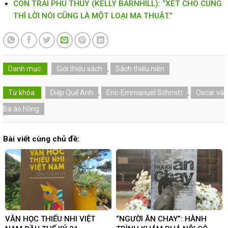
CON TRAI PHÙ THỦY (KELLY BARNHILL): “XÉT CHO CÙNG
THÌ LỜI NÓI CŨNG LÀ MỘT LOẠI MA THUẬT.”
Danh mục:
Giới thiệu sách
,
Sách thiếu niên
Từ khóa:
Diệp Quế Anh
,
Eric-Emmanuel Schmitt
,
Oscar và
Bà áo hồng
Bài viết cùng chủ đề:
VĂN HỌC THIẾU NHI VIỆT
“NGƯỜI ĂN CHAY”: HÀNH