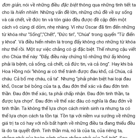
đơn giản
, nói về những điều
đặc biệ
t
thông qua những tình tiết ta
cho là
hiển nhiên
. Những vấn đề lớn, những chủ đề về sự sống
và cái chết, về đức tin và tôn giáo đều được đề cập đến một
cách vô cùng dí dỏm, nhẹ nhàng. Ví như Oscar đã tìm đến những
từ khóa như “Sống”,”Chết”, “Đức tin”, “Chúa” trong quyển “Từ điển
y khoa”. Và điều hiển nhiên là trong đấy không cho những từ khóa
như thế rồi. Một sự việc chẳng có gì đặc biệt. Thế nhưng cậu viết
cho Chúa thế này: “Đấy, điều này chứng tỏ những thứ ấy không
phải là bệnh, cả sống, cả chết, cả đức tin, và cả ông”. Hay khi bà
Hoa Hồng nói “không ai có thể tránh được đau khổ, cả Chúa, cả
cháu. Cả bố mẹ cháu, cả ta”. Nhưng “phải phân biệt hai loại đau
khổ, Oscar bé bỏng của ta ạ, đau đớn thể xác và đau đớn tinh
thần. Đau đớn thể xác, ta phải chấp nhận. Đau đớn tinh thần, ta
được lựa chọn”. Đau đớn về thể xác đâu có nghĩa là đau đớn về
tinh thần. Ta không thể lựa chọn cách mình sinh ra nhưng ta có
thể lựa chọn cách ta tồn tại. Tồn tại với niềm vui sướng về những
giá trị ta có hay với nỗi bất hạnh về những điều ta đang thiếu đều
là do ta quyết định. Tinh thần mà, nó là của ta, của riêng ta,