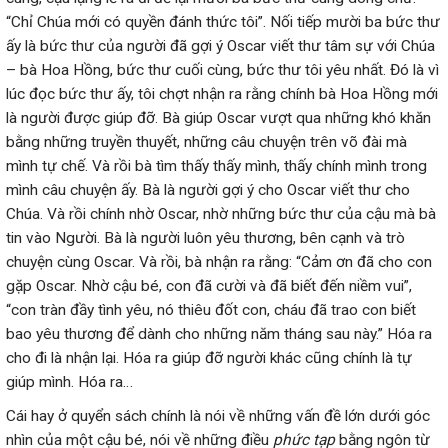
“Chỉ Chúa mới có quyền đánh thức tôi”. Nối tiếp mười ba bức thư
ấy là bức thư của người đã gợi ý Oscar viết thư tâm sự với Chúa
– bà Hoa Hồng, bức thư cuối cùng, bức thư tôi yêu nhất. Đó là vì
lúc đọc bức thư ấy, tôi chợt nhận ra rằng chính bà Hoa Hồng mới
là người được giúp đỡ. Bà giúp Oscar vượt qua những khó khăn
bằng những truyền thuyết, những câu chuyện trên võ đài mà
mình tự chế. Và rồi bà tìm thấy thấy mình, thấy chính mình trong
mình câu chuyện ấy. Bà là người gợi ý cho Oscar viết thư cho
Chúa. Và rồi chính nhờ Oscar, nhờ những bức thư của cậu mà bà
tin vào Người. Bà là người luôn yêu thương, bên cạnh và trò
chuyện cùng Oscar. Và rồi, bà nhận ra rằng: “Cảm ơn đã cho con
gặp Oscar. Nhờ cậu bé, con đã cười và đã biết đến niềm vui”,
“con tràn đầy tình yêu, nó thiêu đốt con, cháu đã trao con biết
bao yêu thương để dành cho những năm tháng sau này.” Hóa ra
cho đi là nhận lại. Hóa ra giúp đỡ người khác cũng chính là tự
giúp mình. Hóa ra…
Cái hay ở quyển sách chính là nói về những vấn đề lớn dưới góc
nhìn của một cậu bé, nói về những điều
phức tạp
bằng ngôn từ