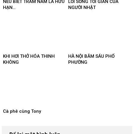
NẾU BIẾT TRĂM NĂM LÀ HỮU
LỐI SỐNG TỐI GIẢN CỦA
HẠN…
NGƯỜI NHẬT
KHI HƠI THỞ HÓA THINH
HÀ NỘI BĂM SÁU PHỐ
KHÔNG
PHƯỜNG
Cà phê cùng Tony