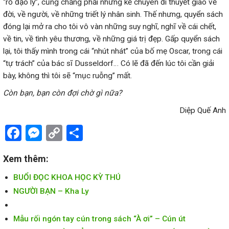
“rổ đạo lý”, cũng chẳng phải những kẻ chuyên đi thuyết giáo về
đời, về người, về những triết lý nhân sinh. Thế nhưng, quyển sách
đóng lại mở ra cho tôi vô vàn những suy nghĩ, nghĩ về cái chết,
về tin, về tình yêu thương, về những giá trị đẹp. Gấp quyển sách
lại, tôi thấy mình trong cái “nhút nhát” của bố mẹ Oscar, trong cái
“tự trách” của bác sĩ Dusseldorf… Có lẽ đã đến lúc tôi cần giải
bày, không thì tôi sẽ “mục ruỗng” mất.
Còn bạn, bạn còn đợi chờ gì nữa?
Diệp Quế Anh
Facebook
Messenger
Copy
Share
Link
Xem thêm:
BUỔI ĐỌC KHOA HỌC KỲ THÚ
NGƯỜI BẠN – Kha Ly
Mẫu rối ngón tay cún trong sách “À ơi” – Cún út