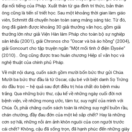
đại nổi tiếng của Pháp. Xuất thân từ gia đình trí thức, bản thân
ông cũng là tiến sĩ triết học. Sau một khoảng thời gian làm giáo
viên, Schmitt đã chuyển hoàn toàn sang mảng sáng tác. Từ đó,
ông đã giành được khoảng 30 giải thưởng văn học, gồm giải
thưởng lớn như giải Viện Hàn lâm Pháp cho toàn bộ sự nghiệp
sân khấu (2001), giải Chronos cho “Oscar và bà áo hồng” (2004),
giải Goncourt cho tập truyện ngắn “Một mối tình ở điện Élysée”
(2010)… Ông cũng được trao huân chương Hiệp sĩ văn học và
nghệ thuật của chính phủ Pháp.
Về mặt nội dung, cuốn sách gồm mười bốn bức thư gửi Chúa.
Mười ba bức thư đầu là từ Oscar, cậu bé với biệt danh Sọ Trứng
do đầu trọc – hệ quả sau đợt điều trị hóa chất do bệnh máu
trắng. Qua những bức thư, cậu kể về những ngày cuối đời nơi
bệnh viện, về những mong ước, tâm tư, suy nghĩ của mình với
Chúa. Ôi, phải chăng cuốn sách toàn là những suy nghĩ buồn rầu,
chán chường, đầy đau đớn của một kẻ sắp chết? Hay là những
cơn sợ hãi, những nỗi ám ảnh khôn nguôi của con người trước
cái chết? Không, cậu đã sống trọn, đã hạnh phúc đến những giây