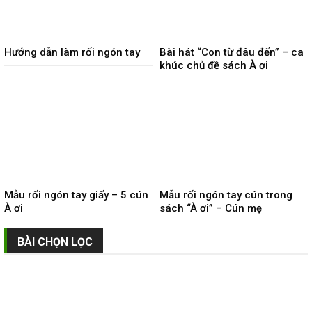
Hướng dẫn làm rối ngón tay
Bài hát “Con từ đâu đến” – ca
khúc chủ đề sách À ơi
Mẫu rối ngón tay giấy – 5 cún
Mẫu rối ngón tay cún trong
À ơi
sách “À ơi” – Cún mẹ
BÀI CHỌN LỌC