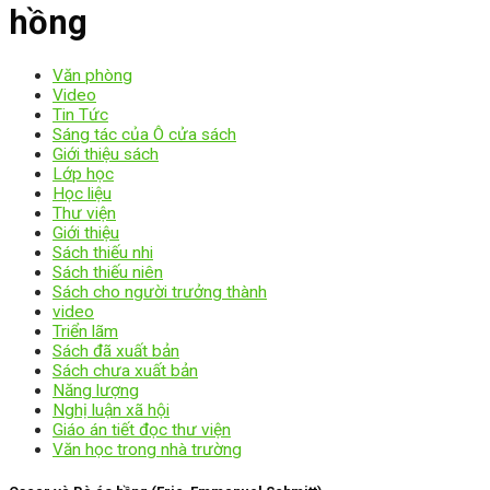
hồng
Văn phòng
Video
Tin Tức
Sáng tác của Ô cửa sách
Giới thiệu sách
Lớp học
Học liệu
Thư viện
Giới thiệu
Sách thiếu nhi
Sách thiếu niên
Sách cho người trưởng thành
video
Triển lãm
Sách đã xuất bản
Sách chưa xuất bản
Năng lượng
Nghị luận xã hội
Giáo án tiết đọc thư viện
Văn học trong nhà trường