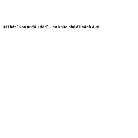
Bài hát “Con từ đâu đến” – ca khúc chủ đề sách À ơi