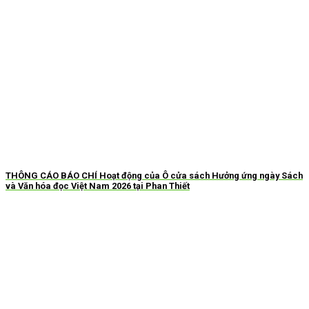
THÔNG CÁO BÁO CHÍ Hoạt động của Ô cửa sách Hưởng ứng ngày Sách
và Văn hóa đọc Việt Nam 2026 tại Phan Thiết