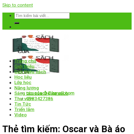
Skip to content
Trang chủ
Giới thiệu
Giới thiệu sách
Học liệu
Lớp học
Năng lượng
ocuasach@gmail.com
Sáng tác của Ô cửa sách
Thư viện
0983427386
Tin Tức
Triển lãm
Video
Thẻ tìm kiếm:
Oscar và Bà áo