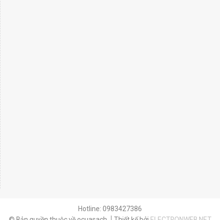
Hotline: 0983427386
© Bản quyền thuộc về ocuasach
Thiết kế bởi
ELECTRONWEB.NET