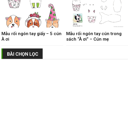
Mẫu rối ngón tay giấy – 5 cún
Mẫu rối ngón tay cún trong
À ơi
sách “À ơi” – Cún mẹ
BÀI CHỌN LỌC