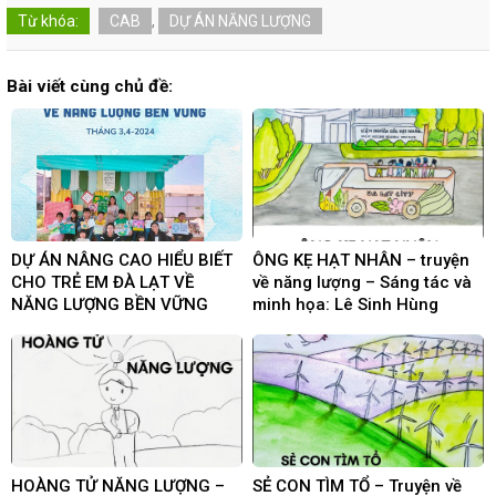
Từ khóa:
CAB
,
DỰ ÁN NĂNG LƯỢNG
Bài viết cùng chủ đề:
DỰ ÁN NÂNG CAO HIỂU BIẾT
ÔNG KẸ HẠT NHÂN – truyện
CHO TRẺ EM ĐÀ LẠT VỀ
về năng lượng – Sáng tác và
NĂNG LƯỢNG BỀN VỮNG
minh họa: Lê Sinh Hùng
HOÀNG TỬ NĂNG LƯỢNG –
SẺ CON TÌM TỔ – Truyện về