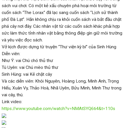
sách vui chơi. Có một kẻ xấu chuyên phá hoại môi trường từ
cuốn sách “The Lorax” đã lạc sang cuốn sách “Lịch sử thành
phố Đà Lạt”. Hắn không chịu ra khỏi cuốn sách và bắt đầu chặt
phá cây nơi đây. Các nhân vật từ các cuốn sách khác phải hợp
sức làm thức tỉnh nhân vật bằng thông điệp gìn giữ môi trường
và yêu việc đọc sách.
Vở kịch được dựng từ truyện “Thư viện kỳ bí” của Sinh Hùng
Diễn viên:
Như Ý: vai Chú chó thủ thư
Tú Uyên: vai Chú mèo thủ thư
Sinh Hùng: vai Kẻ chặt cây
Và các diễn viên: Khôi Nguyên, Hoàng Long, Minh Anh, Trọng
Hiếu, Xuân Vy, Thảo Hoà, Nhã Uyên, Bửu Minh, Minh Thư trong
vai cây, thú.
Link video:
https://www.youtube.com/watch?v=NMAtSYQ6ti4&t=110s