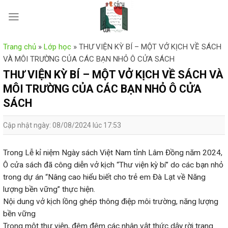
Skip
to
content
Trang chủ
»
Lớp học
»
THƯ VIỆN KỲ BÍ – MỘT VỞ KỊCH VỀ SÁCH
VÀ MÔI TRƯỜNG CỦA CÁC BẠN NHỎ Ô CỬA SÁCH
THƯ VIỆN KỲ BÍ – MỘT VỞ KỊCH VỀ SÁCH VÀ
MÔI TRƯỜNG CỦA CÁC BẠN NHỎ Ô CỬA
SÁCH
Cập nhật ngày: 08/08/2024 lúc 17:53
Trong Lễ kỉ niệm Ngày sách Việt Nam tỉnh Lâm Đồng năm 2024,
Ô cửa sách đã công diễn vở kịch “Thư viện kỳ bí” do các bạn nhỏ
trong dự án “Nâng cao hiểu biết cho trẻ em Đà Lạt về Năng
lượng bền vững” thực hiện.
Nội dung vở kịch lồng ghép thông điệp môi trường, năng lượng
bền vững
Trong một thư viện, đêm đêm các nhân vật thức dậy rời trang