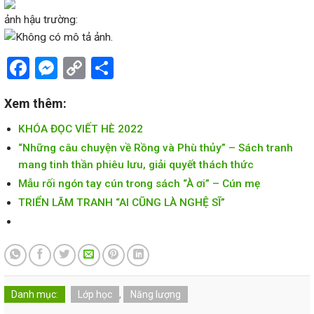
ảnh hậu trường:
Facebook
Messenger
Copy
Share
Link
Xem thêm:
KHÓA ĐỌC VIẾT HÈ 2022
“Những câu chuyện về Rồng và Phù thủy” – Sách tranh
mang tinh thần phiêu lưu, giải quyết thách thức
Mẫu rối ngón tay cún trong sách “À ơi” – Cún mẹ
TRIỂN LÃM TRANH “AI CŨNG LÀ NGHỆ SĨ”
Danh mục:
Lớp học
,
Năng lượng