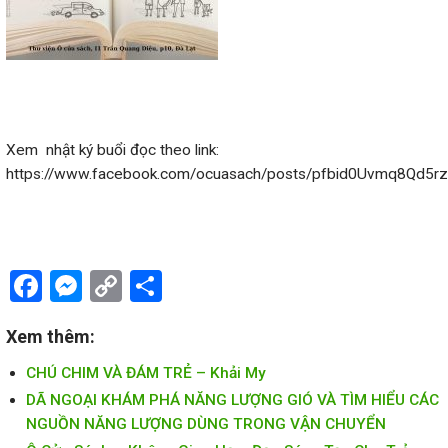
Xem nhật ký buổi đọc theo link:
https://www.facebook.com/ocuasach/posts/pfbid0Uvmq8Q
Facebook
Messenger
Copy
Share
Link
Xem thêm:
CHÚ CHIM VÀ ĐÁM TRẺ – Khải My
DÃ NGOẠI KHÁM PHÁ NĂNG LƯỢNG GIÓ VÀ TÌM HIỂU CÁC
NGUỒN NĂNG LƯỢNG DÙNG TRONG VẬN CHUYỂN