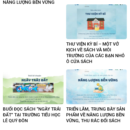
NĂNG LƯỢNG BỀN VỮNG
THƯ VIỆN KỲ BÍ – MỘT VỞ
KỊCH VỀ SÁCH VÀ MÔI
TRƯỜNG CỦA CÁC BẠN NHỎ
Ô CỬA SÁCH
BUỔI ĐỌC SÁCH “NGÀY TRÁI
TRIỂN LÃM, TRƯNG BÀY SẢN
ĐẤT” TẠI TRƯỜNG TIỂU HỌC
PHẨM VỀ NĂNG LƯỢNG BỀN
LÊ QUÝ ĐÔN
VỮNG, THU RÁC ĐỔI SÁCH