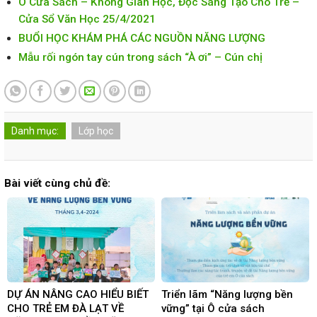
Ô Cửa Sách – Không Gian Học, Đọc Sáng Tạo Cho Trẻ –
Cửa Sổ Văn Học 25/4/2021
BUỔI HỌC KHÁM PHÁ CÁC NGUỒN NĂNG LƯỢNG
Mẫu rối ngón tay cún trong sách “À ơi” – Cún chị
Danh mục:
Lớp học
Bài viết cùng chủ đề:
DỰ ÁN NÂNG CAO HIỂU BIẾT
Triển lãm “Năng lượng bền
CHO TRẺ EM ĐÀ LẠT VỀ
vững” tại Ô cửa sách