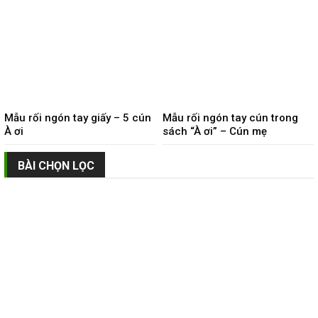
Mẫu rối ngón tay giấy – 5 cún
Mẫu rối ngón tay cún trong
À ơi
sách “À ơi” – Cún mẹ
BÀI CHỌN LỌC