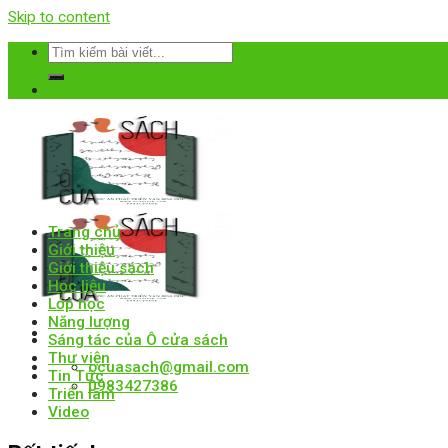
Skip to content
Trang chủ
Giới thiệu
Giới thiệu sách
Học liệu
Lớp học
Năng lượng
Sáng tác của Ô cửa sách
Thư viện
ocuasach@gmail.com
Tin Tức
0983427386
Triển lãm
Video