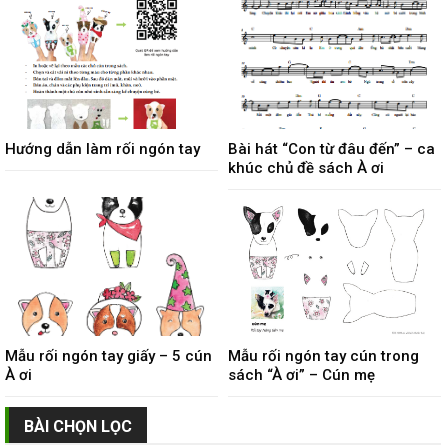
Hướng dẫn làm rối ngón tay
Bài hát “Con từ đâu đến” – ca
khúc chủ đề sách À ơi
Mẫu rối ngón tay giấy – 5 cún
Mẫu rối ngón tay cún trong
À ơi
sách “À ơi” – Cún mẹ
BÀI CHỌN LỌC