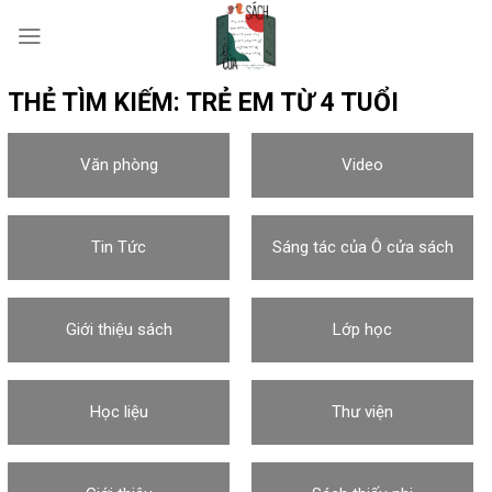
Skip
to
content
THẺ TÌM KIẾM:
TRẺ EM TỪ 4 TUỔI
Văn phòng
Video
Tin Tức
Sáng tác của Ô cửa sách
Giới thiệu sách
Lớp học
Học liệu
Thư viện