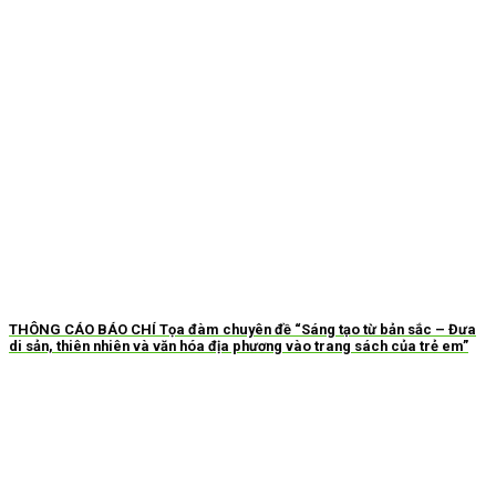
THÔNG CÁO BÁO CHÍ Tọa đàm chuyên đề “Sáng tạo từ bản sắc – Đưa
di sản, thiên nhiên và văn hóa địa phương vào trang sách của trẻ em”