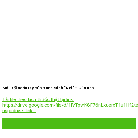
Mẫu rối ngón tay cún trong sách “À ơi” – Cún anh
Tải file theo kích thước thật tại link:
https://drive.google.com/file/d/1IVTpwK8F76nLxuerxT1u1Hf2t
usp=drive_link ...
09
Th3