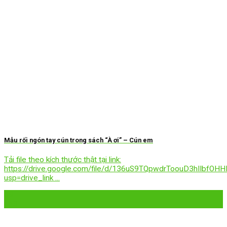
Mẫu rối ngón tay cún trong sách “À ơi” – Cún em
Tải file theo kích thước thật tại link:
https://drive.google.com/file/d/136uS9TQpwdrToouD3hIIbfOH
usp=drive_link ...
09
Th3