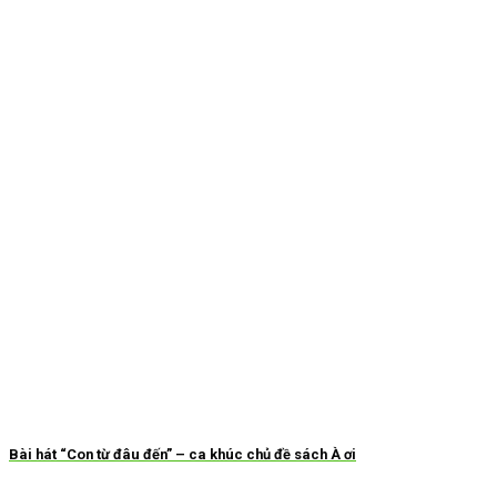
Bài hát “Con từ đâu đến” – ca khúc chủ đề sách À ơi