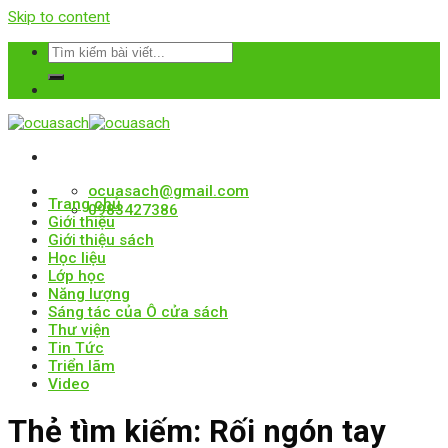
Skip to content
ocuasach@gmail.com
Trang chủ
0983427386
Giới thiệu
Giới thiệu sách
Học liệu
Lớp học
Năng lượng
Sáng tác của Ô cửa sách
Thư viện
Tin Tức
Triển lãm
Video
Thẻ tìm kiếm:
Rối ngón tay