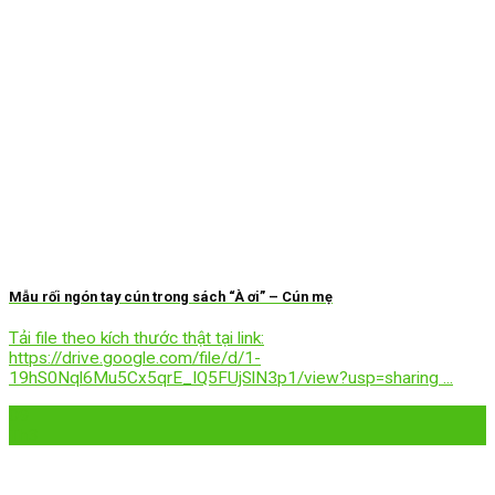
Mẫu rối ngón tay cún trong sách “À ơi” – Cún mẹ
Tải file theo kích thước thật tại link:
https://drive.google.com/file/d/1-
19hS0Nql6Mu5Cx5qrE_IQ5FUjSlN3p1/view?usp=sharing ...
09
Th3