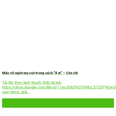
Mẫu rối ngón tay cún trong sách “À ơi” – Cún chị
Tải file theo kích thước thật tại link:
https://drive.google.com/file/d/11eu3ObFhO5YMsL2j7IZP4Ow
usp=drive_link ...
09
Th3