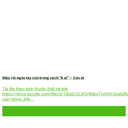
Mẫu rối ngón tay cún trong sách “À ơi” – Cún út
Tải file theo kích thước thật tại link:
https://drive.google.com/file/d/1BaSLELXQrRhbxTw0HYclrq6B
usp=drive_link ...
09
Th3