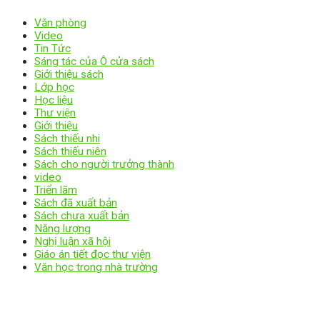
Văn phòng
Video
Tin Tức
Sáng tác của Ô cửa sách
Giới thiệu sách
Lớp học
Học liệu
Thư viện
Giới thiệu
Sách thiếu nhi
Sách thiếu niên
Sách cho người trưởng thành
video
Triển lãm
Sách đã xuất bản
Sách chưa xuất bản
Năng lượng
Nghị luận xã hội
Giáo án tiết đọc thư viện
Văn học trong nhà trường