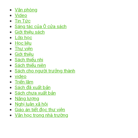
Văn phòng
Video
Tin Tức
Sáng tác của Ô cửa sách
Giới thiệu sách
Lớp học
Học liệu
Thư viện
Giới thiệu
Sách thiếu nhi
Sách thiếu niên
Sách cho người trưởng thành
video
Triển lãm
Sách đã xuất bản
Sách chưa xuất bản
Năng lượng
Nghị luận xã hội
Giáo án tiết đọc thư viện
Văn học trong nhà trường