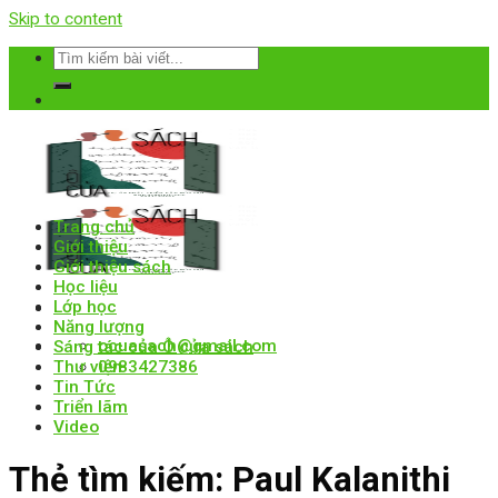
Skip to content
Trang chủ
Giới thiệu
Giới thiệu sách
Học liệu
Lớp học
Năng lượng
ocuasach@gmail.com
Sáng tác của Ô cửa sách
Thư viện
0983427386
Tin Tức
Triển lãm
Video
Thẻ tìm kiếm:
Paul Kalanithi