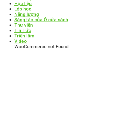
Học liệu
Lớp học
Năng lượng
Sáng tác của Ô cửa sách
Thư viện
Tin Tức
Triển lãm
Video
WooCommerce not Found