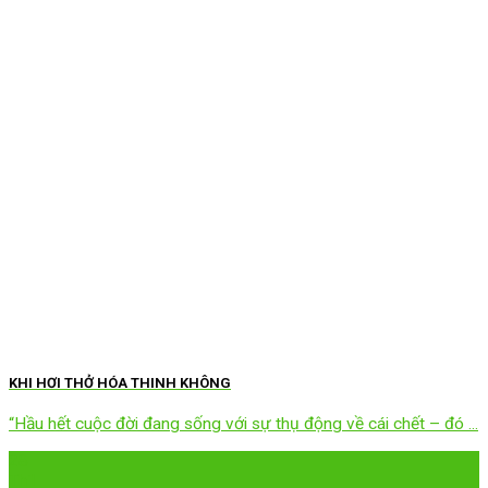
KHI HƠI THỞ HÓA THINH KHÔNG
“Hầu hết cuộc đời đang sống với sự thụ động về cái chết – đó ...
28
Th1