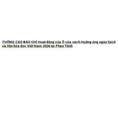
THÔNG CÁO BÁO CHÍ Hoạt động của Ô cửa sách Hưởng ứng ngày Sách
và Văn hóa đọc Việt Nam 2026 tại Phan Thiết