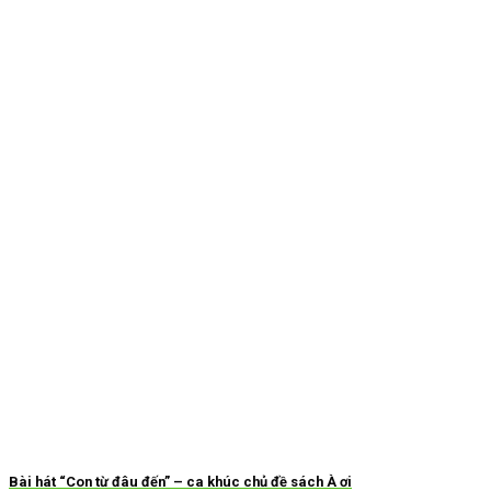
Bài hát “Con từ đâu đến” – ca khúc chủ đề sách À ơi