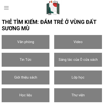
Skip
to
content
THẺ TÌM KIẾM:
ĐÁM TRẺ Ở VÙNG ĐẤT
SƯƠNG MÙ
Văn phòng
Video
Tin Tức
Sáng tác của Ô cửa sách
Giới thiệu sách
Lớp học
Học liệu
Thư viện