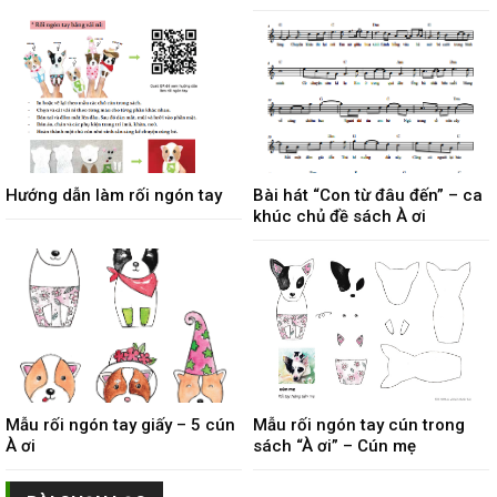
Hướng dẫn làm rối ngón tay
Bài hát “Con từ đâu đến” – ca
khúc chủ đề sách À ơi
Mẫu rối ngón tay giấy – 5 cún
Mẫu rối ngón tay cún trong
À ơi
sách “À ơi” – Cún mẹ