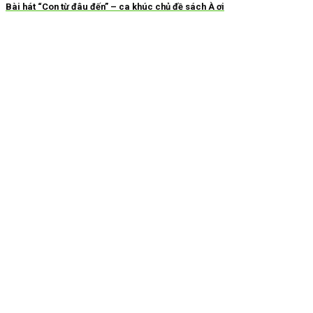
Bài hát “Con từ đâu đến” – ca khúc chủ đề sách À ơi