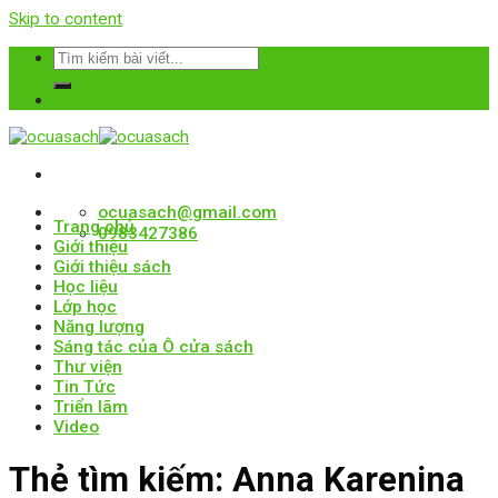
Skip to content
ocuasach@gmail.com
Trang chủ
0983427386
Giới thiệu
Giới thiệu sách
Học liệu
Lớp học
Năng lượng
Sáng tác của Ô cửa sách
Thư viện
Tin Tức
Triển lãm
Video
Thẻ tìm kiếm:
Anna Karenina