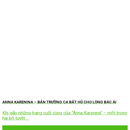
ANNA KARENINA – BẢN TRƯỜNG CA BẤT HỦ CHO LÒNG BÁC ÁI
Khi gấp những trang cuối cùng của “Anna Karenina” – một trong
hai bộ tuyệt ...
28