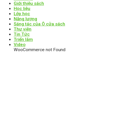
Giới thiệu sách
Học liệu
Lớp học
Năng lượng
Sáng tác của Ô cửa sách
Thư viện
Tin Tức
Triển lãm
Video
WooCommerce not Found