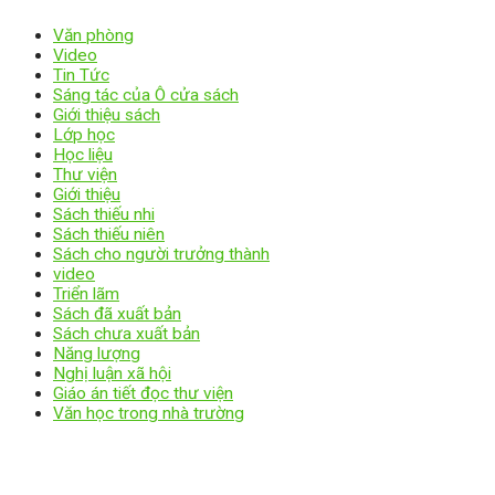
Văn phòng
Video
Tin Tức
Sáng tác của Ô cửa sách
Giới thiệu sách
Lớp học
Học liệu
Thư viện
Giới thiệu
Sách thiếu nhi
Sách thiếu niên
Sách cho người trưởng thành
video
Triển lãm
Sách đã xuất bản
Sách chưa xuất bản
Năng lượng
Nghị luận xã hội
Giáo án tiết đọc thư viện
Văn học trong nhà trường