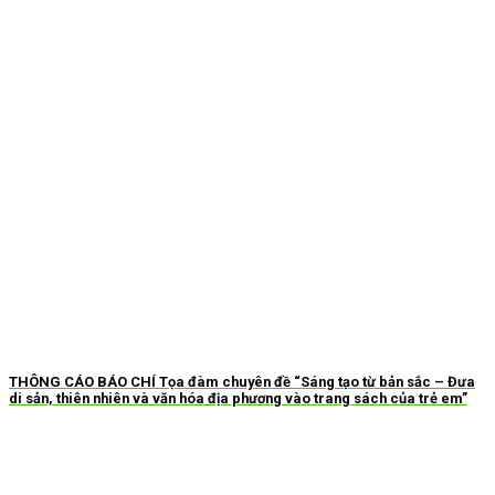
THÔNG CÁO BÁO CHÍ Tọa đàm chuyên đề “Sáng tạo từ bản sắc – Đưa
di sản, thiên nhiên và văn hóa địa phương vào trang sách của trẻ em”