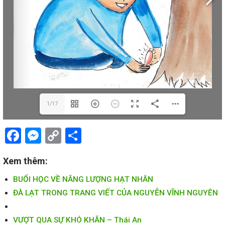
1/17
Facebook
Messenger
Copy
Share
Link
Xem thêm:
BUỔI HỌC VỀ NĂNG LƯỢNG HẠT NHÂN
ĐÀ LẠT TRONG TRANG VIẾT CỦA NGUYỄN VĨNH NGUYÊN
VƯỢT QUA SỰ KHÓ KHĂN – Thái An