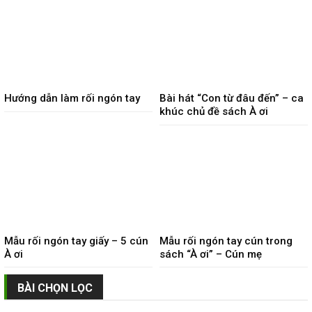
Hướng dẫn làm rối ngón tay
Bài hát “Con từ đâu đến” – ca
khúc chủ đề sách À ơi
Mẫu rối ngón tay giấy – 5 cún
Mẫu rối ngón tay cún trong
À ơi
sách “À ơi” – Cún mẹ
BÀI CHỌN LỌC