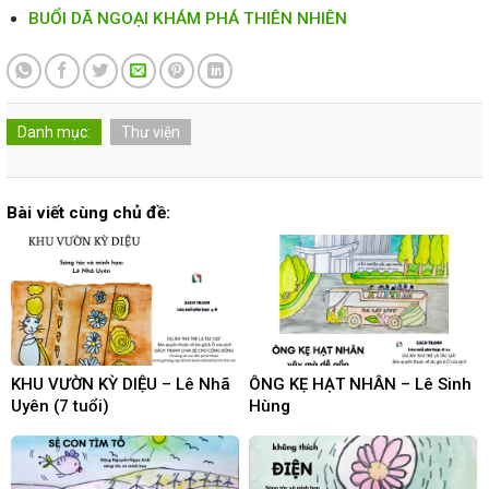
BUỔI DÃ NGOẠI KHÁM PHÁ THIÊN NHIÊN
Danh mục:
Thư viện
Bài viết cùng chủ đề:
KHU VƯỜN KỲ DIỆU – Lê Nhã
ÔNG KẸ HẠT NHÂN – Lê Sinh
Uyên (7 tuổi)
Hùng