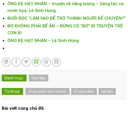
ÔNG KẸ HẠT NHÂN – truyện về năng lượng – Sáng tác và
minh họa: Lê Sinh Hùng
BUỔI ĐỌC “LÀM SAO ĐỂ TRỜ THÀNH NGƯỜI KỂ CHUYỆN?”
BƠ KHÔNG PHẢI ĐỂ ĂN – ĐỪNG CÓ “BƠ” ĐI TRUYỆN TRẺ
CON À!
ÔNG KẸ HẠT NHÂN – Lê Sinh Hùng
Danh mục:
Học liệu
Từ khóa:
chọn sách cho trẻ em
,
Ô cửa sách
,
tài liệu
Bài viết cùng chủ đề: