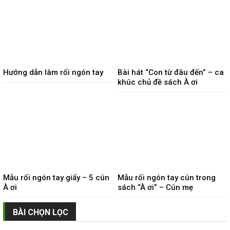
Hướng dẫn làm rối ngón tay
Bài hát “Con từ đâu đến” – ca
khúc chủ đề sách À ơi
Mẫu rối ngón tay giấy – 5 cún
Mẫu rối ngón tay cún trong
À ơi
sách “À ơi” – Cún mẹ
BÀI CHỌN LỌC