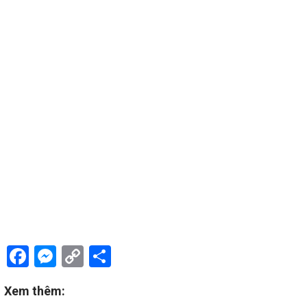
Facebook
Messenger
Copy
Share
Link
Xem thêm: