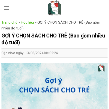
Skip
to
content
Trang chủ
»
Học liệu
»
GỢI Ý CHỌN SÁCH CHO TRẺ (Bao gồm
nhiều độ tuổi)
GỢI Ý CHỌN SÁCH CHO TRẺ (Bao gồm nhiều
độ tuổi)
Cập nhật ngày: 13/08/2024 lúc 02:24