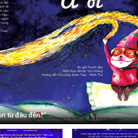
on từ đâu đến?”