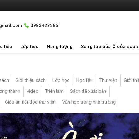
gmail.com
0983427386
c liệu
Lớp học
Năng lượng
Sáng tác của Ô cửa sách
sách
Giới thiệu sách
Lớp học
Học liệu
Thư viện
Giới thi
ởng thành
video
Triển lãm
Sách đã xuất bản
Giáo án tiết đọc thư viện
Văn học trong nhà trường