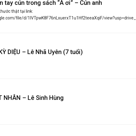
n tay cún trong sách “À ơi” – Cún anh
thước thật tại link:
ogle.com/file/d/1IVTpwK8F76nLxuerxT1u1Hf2teeaXqiF/view?usp=drive_lin
 DIỆU – Lê Nhã Uyên (7 tuổi)
 NHÂN – Lê Sinh Hùng