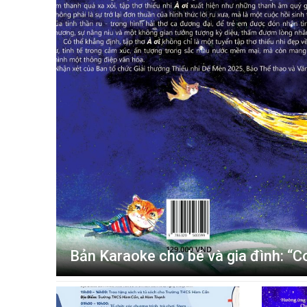
Bản Karaoke cho bé và gia đình: “C