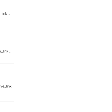
nk ...
ink ...
ve_link