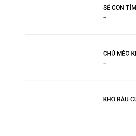
SẺ CON TÌM
...
CHÚ MÈO K
...
KHO BÁU C
...