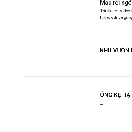
Mẫu rối ngó
Tải file theo kích 
https://drive.go
KHU VƯỜN KỲ
...
ÔNG KẸ HẠT
...