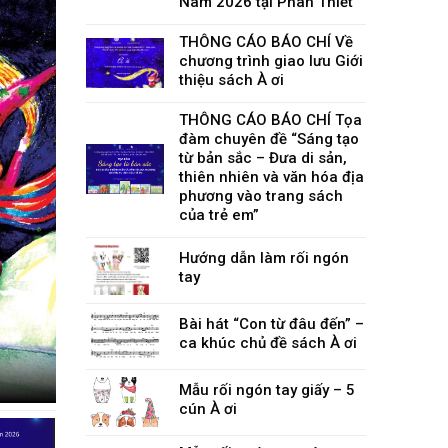
Nam 2026 tại Phan Thiết
THÔNG CÁO BÁO CHÍ Về
chương trình giao lưu Giới
thiệu sách À ơi
THÔNG CÁO BÁO CHÍ Tọa
đàm chuyên đề “Sáng tạo
từ bản sắc – Đưa di sản,
thiên nhiên và văn hóa địa
phương vào trang sách
của trẻ em”
Hướng dẫn làm rối ngón
tay
Bài hát “Con từ đâu đến” –
ca khúc chủ đề sách À ơi
Mẫu rối ngón tay giấy – 5
cún À ơi