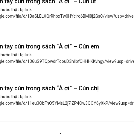
n tay cún trong sách “À ơi” – Cún út
thước thật tại link:
ogle.com/file/d/1BaSLELXQrRhbxTw0HYclrq6BMI8j2GsC/view?usp=drive_li
n tay cún trong sách “À ơi” – Cún em
thước thật tại link:
oogle.com/file/d/136uS9TQpwdrToouD3hIIbfOHHHKKvhgy/view?usp=drive_l
n tay cún trong sách “À ơi” – Cún chị
thước thật tại link:
oogle.com/file/d/11eu3ObFhO5YMsL2j7IZP4Ow3QOY6yXkP/view?usp=dri