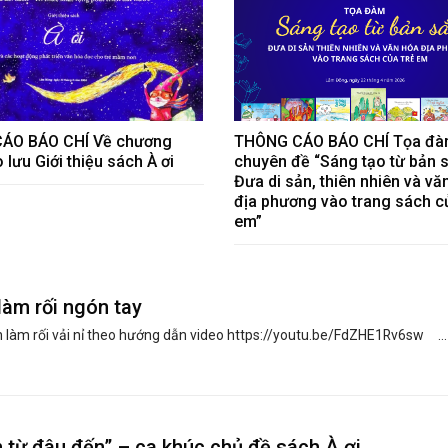
ÁO BÁO CHÍ Về chương
THÔNG CÁO BÁO CHÍ Tọa đ
o lưu Giới thiệu sách À ơi
chuyên đề “Sáng tạo từ bản 
Đưa di sản, thiên nhiên và vă
địa phương vào trang sách c
em”
àm rối ngón tay
n làm rối vải nỉ theo hướng dẫn video https://youtu.be/FdZHE1Rv6sw ...
n từ đâu đến” – ca khúc chủ đề sách À ơi