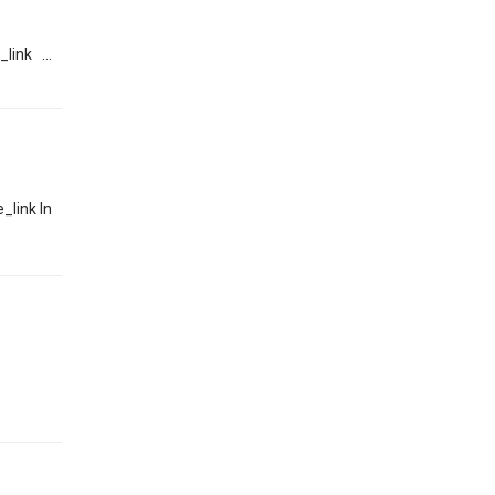
ink ...
link In