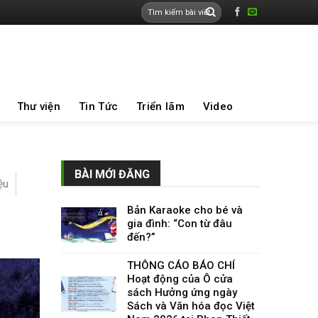
Thư viện
Tin Tức
Triển lãm
Video
BÀI MỚI ĐĂNG
ệu
Bản Karaoke cho bé và
gia đình: “Con từ đâu
đến?”
THÔNG CÁO BÁO CHÍ
Hoạt động của Ô cửa
sách Hưởng ứng ngày
Sách và Văn hóa đọc Việt