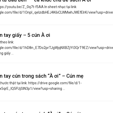
ps://youtu.be/Z_0q7t-f5AA In sheet nhạc tại link
oogle.com/file/d/1OnpI_qelzdbHEJ4K6iCLWMwhJWEfElrK/view?usp=drive_l
n tay giấy – 5 cún À ơi
 theo link:
oogle.com/file/d/1hD8n_E7Do2prTJgWjqNXBZjYt3QrT9EZ/view?usp=drive_
 giấy ...
n tay cún trong sách “À ơi” – Cún mẹ
 thước thật tại link: https://drive.google.com/file/d/1-
qrE_IQ5FUjSlN3p1/view?usp=sharing ...