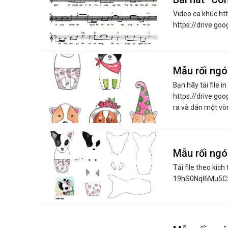
Video ca khúc htt
https://drive.g
Mẫu rối ngó
Bạn hãy tải file in
https://drive.g
ra và dán một vòng
Mẫu rối ngó
Tải file theo kích
19hS0Nql6Mu5Cx5