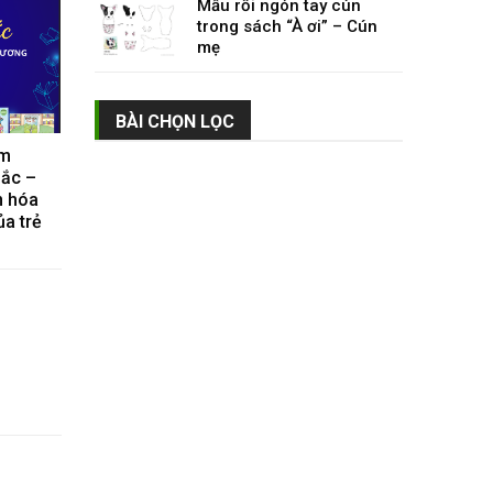
Mẫu rối ngón tay cún
trong sách “À ơi” – Cún
mẹ
BÀI CHỌN LỌC
àm
sắc –
n hóa
ủa trẻ