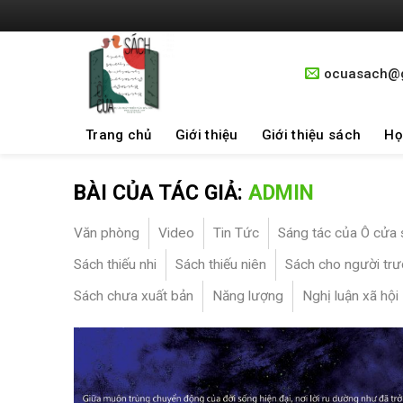
Skip
to
content
ocuasach@
Trang chủ
Giới thiệu
Giới thiệu sách
Họ
BÀI CỦA TÁC GIẢ:
ADMIN
Văn phòng
Video
Tin Tức
Sáng tác của Ô cửa 
Sách thiếu nhi
Sách thiếu niên
Sách cho người trư
Sách chưa xuất bản
Năng lượng
Nghị luận xã hội