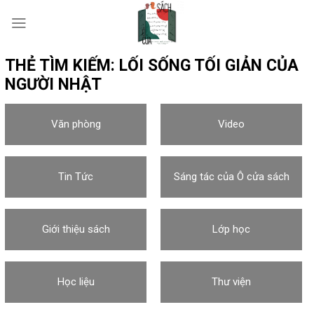
Skip
to
content
THẺ TÌM KIẾM:
LỐI SỐNG TỐI GIẢN CỦA
NGƯỜI NHẬT
Văn phòng
Video
Tin Tức
Sáng tác của Ô cửa sách
Giới thiệu sách
Lớp học
Học liệu
Thư viện