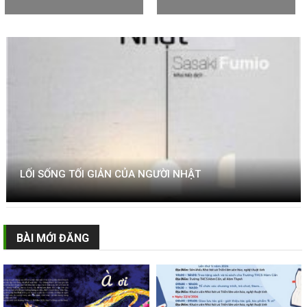
LỐI SỐNG TỐI GIẢN CỦA NGƯỜI NHẬT
BÀI MỚI ĐĂNG