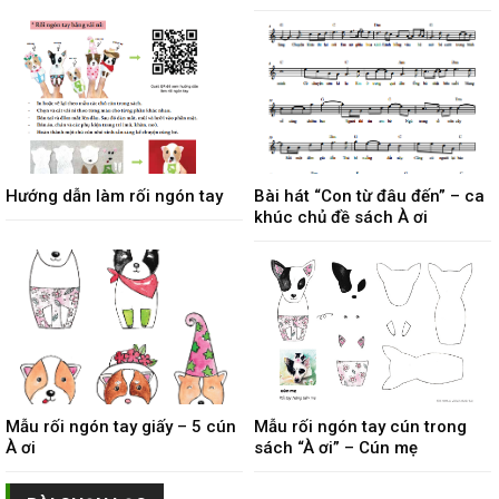
Hướng dẫn làm rối ngón tay
Bài hát “Con từ đâu đến” – ca
khúc chủ đề sách À ơi
Mẫu rối ngón tay giấy – 5 cún
Mẫu rối ngón tay cún trong
À ơi
sách “À ơi” – Cún mẹ