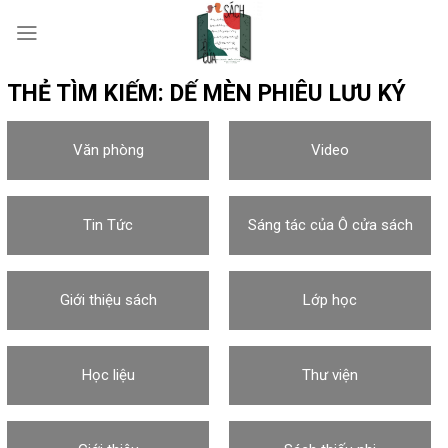
Skip
to
content
THẺ TÌM KIẾM:
DẾ MÈN PHIÊU LƯU KÝ
Văn phòng
Video
Tin Tức
Sáng tác của Ô cửa sách
Giới thiệu sách
Lớp học
Học liệu
Thư viện