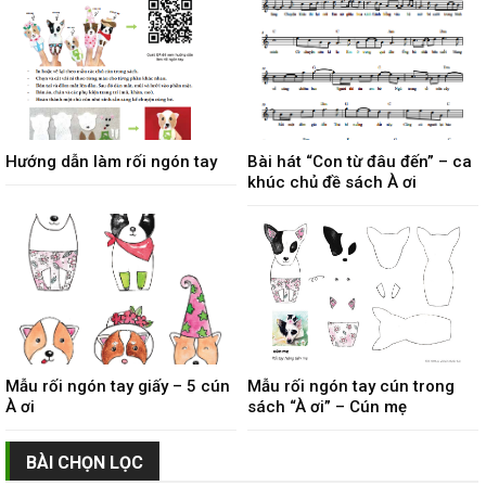
Hướng dẫn làm rối ngón tay
Bài hát “Con từ đâu đến” – ca
khúc chủ đề sách À ơi
Mẫu rối ngón tay giấy – 5 cún
Mẫu rối ngón tay cún trong
À ơi
sách “À ơi” – Cún mẹ
BÀI CHỌN LỌC